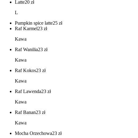
Latte
20
zł
L
Pumpkin spice latte
25
zł
Raf Karmel
23
zł
Kawa
Raf Wanilia
23
zł
Kawa
Raf Kokos
23
zł
Kawa
Raf Lawenda
23
zł
Kawa
Raf Banan
23
zł
Kawa
Mocha Orzechowa
23
zł