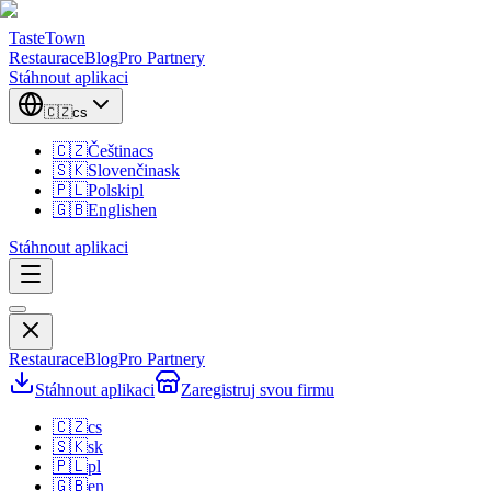
TasteTown
Restaurace
Blog
Pro Partnery
Stáhnout aplikaci
🇨🇿
cs
🇨🇿
Čeština
cs
🇸🇰
Slovenčina
sk
🇵🇱
Polski
pl
🇬🇧
English
en
Stáhnout aplikaci
Restaurace
Blog
Pro Partnery
Stáhnout aplikaci
Zaregistruj svou firmu
🇨🇿
cs
🇸🇰
sk
🇵🇱
pl
🇬🇧
en