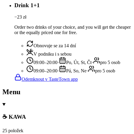
Drink 1+1
−
23
zł
Order two drinks of your choice, and you will get the cheaper
or the equally priced one for free.
Obnovuje se za 14 dní
V podniku i s sebou
09:00–20:00
·
Po, Út, St, Čt
·
pro 5 osob
09:00–20:00
·
Pá, So, Ne
·
pro 5 osob
Odemknout v TasteTown app
Menu
☕ KAWA
25 položek