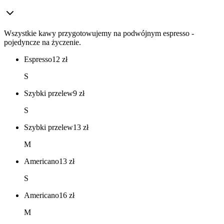
Wszystkie kawy przygotowujemy na podwójnym espresso -
pojedyncze na życzenie.
Espresso
12
zł
S
Szybki przelew
9
zł
S
Szybki przelew
13
zł
M
Americano
13
zł
S
Americano
16
zł
M