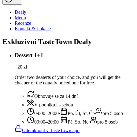
Dealy
Menu
Recenze
Kontakt & Lokace
Exkluzivní TasteTown Dealy
Dessert 1+1
−
20
zł
Order two desserts of your choice, and you will get the
cheaper or the equally priced one for free.
Obnovuje se za 14 dní
V podniku i s sebou
09:00–20:00
·
Po, Út, St, Čt
·
pro 5 osob
09:00–20:00
·
Pá, So, Ne
·
pro 5 osob
Odemknout v TasteTown app