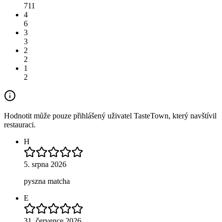
711
4
6
3
3
2
2
1
2
Hodnotit může pouze přihlášený uživatel TasteTown, který navštívil
restauraci.
H
5. srpna 2026
pyszna matcha
E
31. července 2026