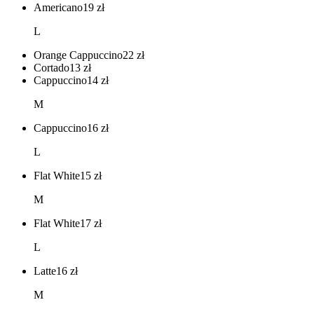
Americano
19
zł
L
Orange Cappuccino
22
zł
Cortado
13
zł
Cappuccino
14
zł
M
Cappuccino
16
zł
L
Flat White
15
zł
M
Flat White
17
zł
L
Latte
16
zł
M