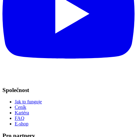
Společnost
Jak to funguje
Ceník
Kariéra
FAQ
E-shop
Pro partnery