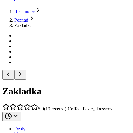
Restaurace
Poznań
Zakładka
Zakładka
5.0
(
19
recenzí
)
·
Coffee, Pastry, Desserts
Dealy