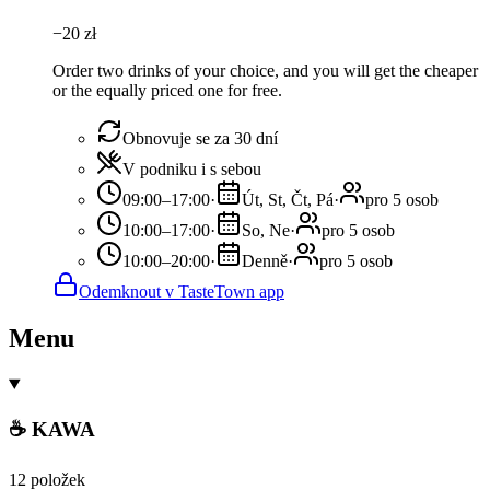
−
20
zł
Order two drinks of your choice, and you will get the cheaper
or the equally priced one for free.
Obnovuje se za 30 dní
V podniku i s sebou
09:00–17:00
·
Út, St, Čt, Pá
·
pro 5 osob
10:00–17:00
·
So, Ne
·
pro 5 osob
10:00–20:00
·
Denně
·
pro 5 osob
Odemknout v TasteTown app
Menu
☕ KAWA
12 položek