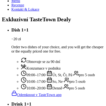
Menu
Recenze
Kontakt & Lokace
Exkluzivní TasteTown Dealy
Dish 1+1
−
20
zł
Order two dishes of your choice, and you will get the cheaper
or the equally priced one for free.
Obnovuje se za 90 dní
Konzumace v podniku
09:00–17:00
·
Út, St, Čt, Pá
·
pro 5 osob
10:00–17:00
·
So, Ne
·
pro 5 osob
10:00–20:00
·
Denně
·
pro 5 osob
Odemknout v TasteTown app
Drink 1+1