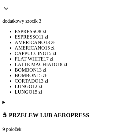
dodatkowy szocik 3
ESPRESSO
8
zł
ESPRESSO
11
zł
AMERICANO
13
zł
AMERICANO
15
zł
CAPPUCCINO
15
zł
FLAT WHITE
17
zł
LATTE MACHIATO
18
zł
BOMBON
13
zł
BOMBON
15
zł
CORTADO
13
zł
LUNGO
12
zł
LUNGO
15
zł
☕ PRZELEW LUB AEROPRESS
9 položek