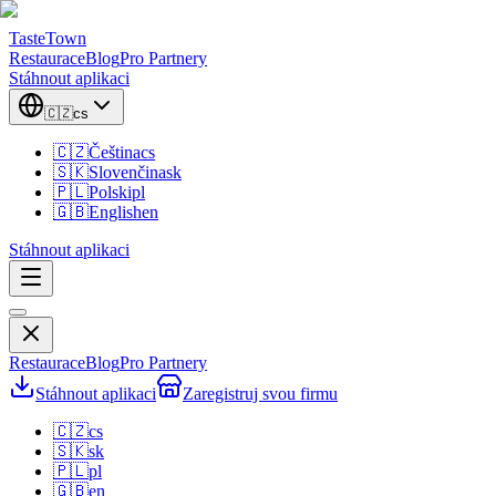
TasteTown
Restaurace
Blog
Pro Partnery
Stáhnout aplikaci
🇨🇿
cs
🇨🇿
Čeština
cs
🇸🇰
Slovenčina
sk
🇵🇱
Polski
pl
🇬🇧
English
en
Stáhnout aplikaci
Restaurace
Blog
Pro Partnery
Stáhnout aplikaci
Zaregistruj svou firmu
🇨🇿
cs
🇸🇰
sk
🇵🇱
pl
🇬🇧
en