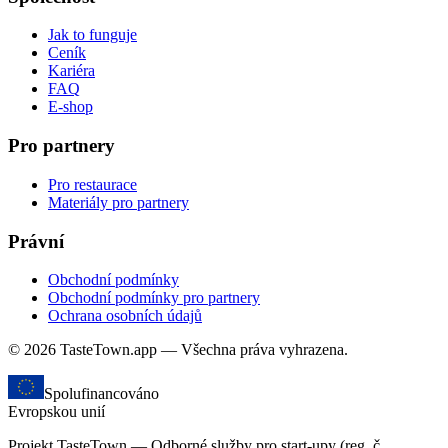
Jak to funguje
Ceník
Kariéra
FAQ
E-shop
Pro partnery
Pro restaurace
Materiály pro partnery
Právní
Obchodní podmínky
Obchodní podmínky pro partnery
Ochrana osobních údajů
© 2026 TasteTown.app — Všechna práva vyhrazena.
Spolufinancováno
Evropskou unií
Projekt TasteTown — Odborné služby pro start-upy (reg. č.