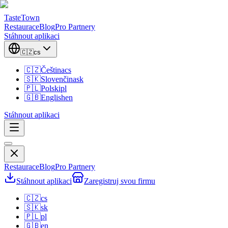
TasteTown
Restaurace
Blog
Pro Partnery
Stáhnout aplikaci
🇨🇿
cs
🇨🇿
Čeština
cs
🇸🇰
Slovenčina
sk
🇵🇱
Polski
pl
🇬🇧
English
en
Stáhnout aplikaci
Restaurace
Blog
Pro Partnery
Stáhnout aplikaci
Zaregistruj svou firmu
🇨🇿
cs
🇸🇰
sk
🇵🇱
pl
🇬🇧
en