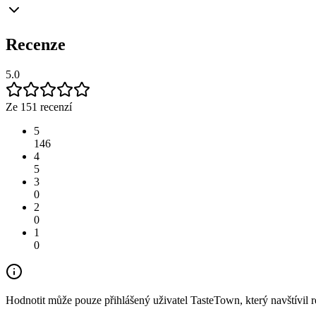
Recenze
5.0
Ze 151 recenzí
5
146
4
5
3
0
2
0
1
0
Hodnotit může pouze přihlášený uživatel TasteTown, který navštívil re