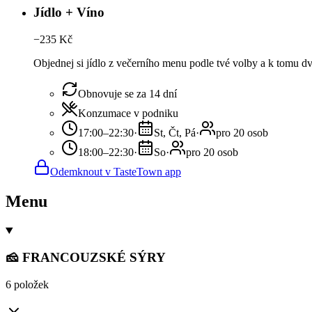
Jídlo + Víno
−
235
Kč
Objednej si jídlo z večerního menu podle tvé volby a k tomu dv
Obnovuje se za 14 dní
Konzumace v podniku
17:00–22:30
·
St, Čt, Pá
·
pro 20 osob
18:00–22:30
·
So
·
pro 20 osob
Odemknout v TasteTown app
Menu
🧀 FRANCOUZSKÉ SÝRY
6 položek