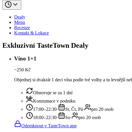
Dealy
Menu
Recenze
Kontakt & Lokace
Exkluzivní TasteTown Dealy
Víno 1+1
−
250
Kč
Objednej si dvakrát 1 deci vína podle tvé volby a tu levnější n
Obnovuje se za 1 dní
Konzumace v podniku
17:00–22:30
·
St, Čt, Pá
·
pro 20 osob
18:00–22:30
·
So
·
pro 20 osob
Odemknout v TasteTown app