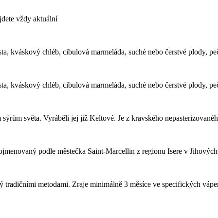
dete vždy aktuální
osta, kváskový chléb, cibulová marmeláda, suché nebo čerstvé plody, pe
osta, kváskový chléb, cibulová marmeláda, suché nebo čerstvé plody, pe
m sýrům světa. Vyráběli jej již Keltové. Je z kravského nepasterizovan
jmenovaný podle městečka Saint-Marcellin z regionu Isere v Jihových
ý tradičními metodami. Zraje minimálně 3 měsíce ve specifických váp