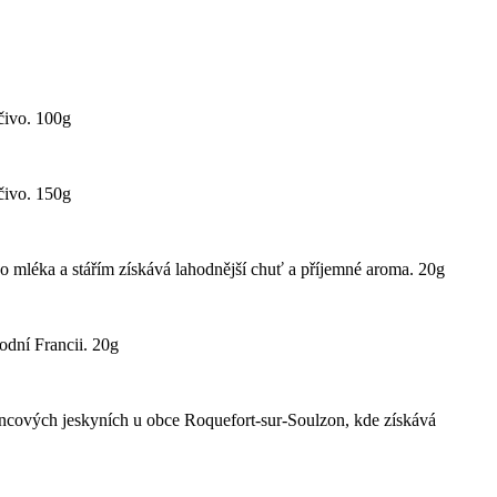
čivo. 100g
čivo. 150g
ého mléka a stářím získává lahodnější chuť a příjemné aroma. 20g
odní Francii. 20g
encových jeskyních u obce Roquefort-sur-Soulzon, kde získává