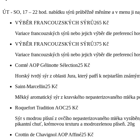
ÚT - SO, 17 – 22 hod. nabídku sýrů průběžně měníme a v menu ji naj
VÝBĚR FRANCOUZSKÝCH SÝRŮ
265
Kč
Variace francouzských sýrů nebo jejich výběr dle preferencí h
VÝBĚR FRANCOUZSKÝCH SÝRŮ
375
Kč
Variace francouzských sýrů nebo jejich výběr dle preferencí h
Comté AOP Gélinotte Sélection
25
Kč
Horský tvrdý sýr z oblasti Jura, který patří k nejstarším známý
Saint-Marcellin
25
Kč
Měkký aromatický sýr z kravského nepasterizovaného mléka po
Roquefort Tradition AOC
25
Kč
Sýr s modrou plísní z ovčího nepasterizovaného mléka vyráběn
pikantní chuť, krémovou texturu a modrozelenou plíseň. 20g
Crottin de Chavignol AOP Affiné
25
Kč