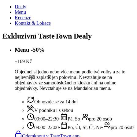
Dealy
Menu
Recenze
Kontakt & Lokace
Exkluzivní TasteTown Dealy
Menu -50%
−
169
Kč
Objednej si jedno nebo více menu podle tvé volby a za to
nejlevnější zaplatíš jen polovinu! Nevztahuje se na
objednávky ze samoobslužného kiosku ani na online
objednávky. Nevztahuje se na Mandalorian menu.
Obnovuje se za 14 dní
V podniku i s sebou
09:00–22:30
·
Pá, So
·
pro 20 osob
09:00–22:00
·
Po, Út, St, Čt, Ne
·
pro 20 osob
Odemknout v TasteTown app