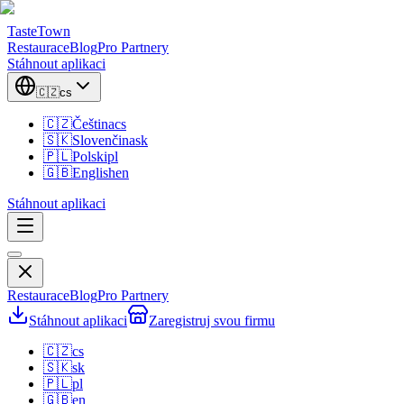
TasteTown
Restaurace
Blog
Pro Partnery
Stáhnout aplikaci
🇨🇿
cs
🇨🇿
Čeština
cs
🇸🇰
Slovenčina
sk
🇵🇱
Polski
pl
🇬🇧
English
en
Stáhnout aplikaci
Restaurace
Blog
Pro Partnery
Stáhnout aplikaci
Zaregistruj svou firmu
🇨🇿
cs
🇸🇰
sk
🇵🇱
pl
🇬🇧
en