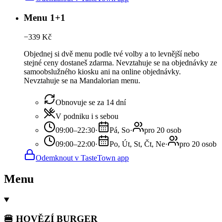
Menu 1+1
−
339
Kč
Objednej si dvě menu podle tvé volby a to levnější nebo
stejné ceny dostaneš zdarma. Nevztahuje se na objednávky ze
samoobslužného kiosku ani na online objednávky.
Nevztahuje se na Mandalorian menu.
Obnovuje se za 14 dní
V podniku i s sebou
09:00–22:30
·
Pá, So
·
pro 20 osob
09:00–22:00
·
Po, Út, St, Čt, Ne
·
pro 20 osob
Odemknout v TasteTown app
Menu
🍔 HOVĚZÍ BURGER