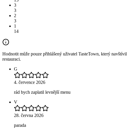
3
3
2
3
1
14
Hodnotit může pouze přihlášený uživatel TasteTown, který navštívil
restauraci.
G
4. července 2026
rád bych zaplatil levnější menu
V
28. června 2026
parada