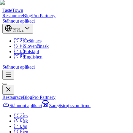
TasteTown
Restaurace
Blog
Pro Partnery
Stáhnout aplikaci
🇨🇿
cs
🇨🇿
Čeština
cs
🇸🇰
Slovenčina
sk
🇵🇱
Polski
pl
🇬🇧
English
en
Stáhnout aplikaci
Restaurace
Blog
Pro Partnery
Stáhnout aplikaci
Zaregistruj svou firmu
🇨🇿
cs
🇸🇰
sk
🇵🇱
pl
🇬🇧
en