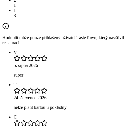
2
1
1
3
Hodnotit může pouze přihlášený uživatel TasteTown, který navštívil
restauraci.
V
5. srpna 2026
super
T
24. července 2026
nelze platit kartou u pokladny
C