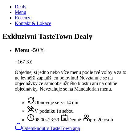
Dealy
Menu
Recenze
Kontakt & Lokace
Exkluzivní TasteTown Dealy
Menu -50%
−
167
Kč
Objednej si jedno nebo více menu podle tvé volby a za to
nejlevnější zaplatíš jen polovinu! Nevztahuje se na
objednávky ze samoobslužného kiosku ani na online
objednávky. Nevztahuje se na Mandalorian menu.
Obnovuje se za 14 dní
V podniku i s sebou
08:00–23:59
·
Denně
·
pro 20 osob
Odemknout v TasteTown app