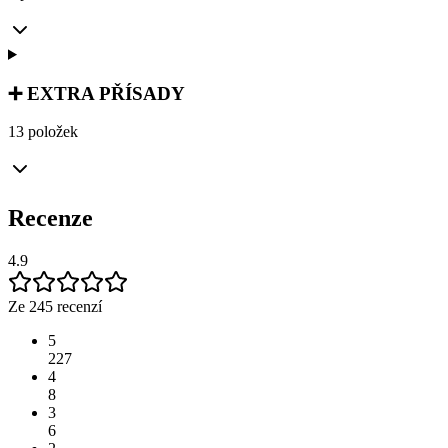
➕ EXTRA PŘÍSADY
13 položek
Recenze
4.9
Ze 245 recenzí
5
227
4
8
3
6