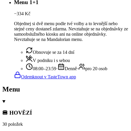
Menu 1+1
−
334
Kč
Objednej si dvě menu podle tvé volby a to levnější nebo
stejné ceny dostaneš zdarma. Nevztahuje se na objednávky ze
samoobslužného kiosku ani na online objednávky.
Nevztahuje se na Mandalorian menu.
Obnovuje se za 14 dní
V podniku i s sebou
08:00–23:59
·
Denně
·
pro 20 osob
Odemknout v TasteTown app
Menu
🍔 HOVĚZÍ
30 položek