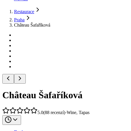
Restaurace
Praha
Château Šafaříková
Château Šafaříková
5.0
(
88
recenzí
)
·
Wine, Tapas