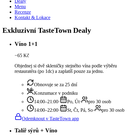
Dealy
Menu
Recenze
Kontakt & Lokace
Exkluzivní TasteTown Dealy
Víno 1+1
−
65
Kč
Objednej si dvě skleničky stejného vína podle výběru
restauratéra (po 1dc) a zaplatíš pouze za jednu.
Obnovuje se za 25 dní
Konzumace v podniku
14:00–21:00
·
Po, Út
·
pro 30 osob
14:00–22:00
·
St, Čt, Pá, So
·
pro 30 osob
Odemknout v TasteTown app
Talíř sýrů + Víno