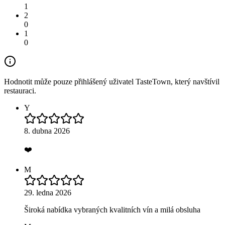
1
2
0
1
0
Hodnotit může pouze přihlášený uživatel TasteTown, který navštívil
restauraci.
Y
8. dubna 2026
❤️
M
29. ledna 2026
Široká nabídka vybraných kvalitních vín a milá obsluha