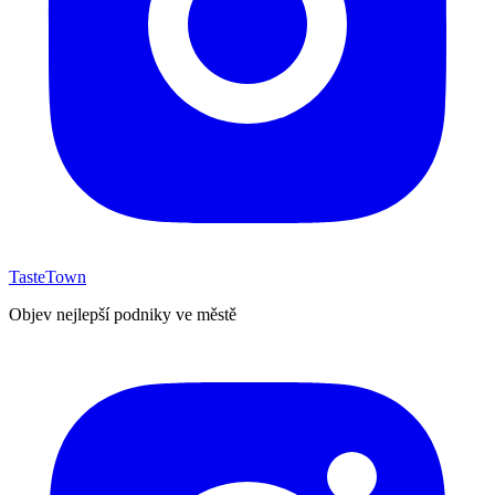
TasteTown
Objev nejlepší podniky ve městě