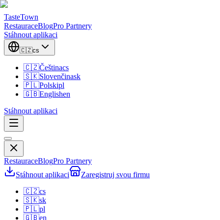
TasteTown
Restaurace
Blog
Pro Partnery
Stáhnout aplikaci
🇨🇿
cs
🇨🇿
Čeština
cs
🇸🇰
Slovenčina
sk
🇵🇱
Polski
pl
🇬🇧
English
en
Stáhnout aplikaci
Restaurace
Blog
Pro Partnery
Stáhnout aplikaci
Zaregistruj svou firmu
🇨🇿
cs
🇸🇰
sk
🇵🇱
pl
🇬🇧
en