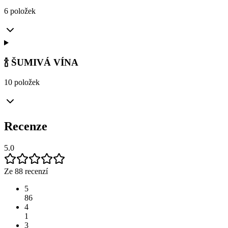
6 položek
🍾 ŠUMIVÁ VÍNA
10 položek
Recenze
5.0
Ze 88 recenzí
5
86
4
1
3