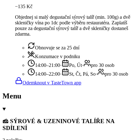
−
135
Kč
Objednej si malý degustační sýrový talíř (min. 100g) a dvě
skleničky vína po 1dc podle výběru restauratéra. Zaplatíš
pouze za degustační sýrový talíř a dvě skleničky dostaneš
zdarma.
Obnovuje se za 25 dní
Konzumace v podniku
14:00–21:00
·
Po, Út
·
pro 30 osob
14:00–22:00
·
St, Čt, Pá, So
·
pro 30 osob
Odemknout v TasteTown app
Menu
🧀 SÝROVÉ & UZENINOVÉ TALÍŘE NA
SDÍLENÍ