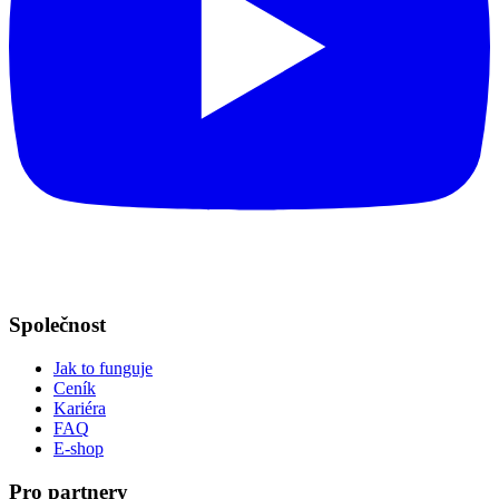
Společnost
Jak to funguje
Ceník
Kariéra
FAQ
E-shop
Pro partnery