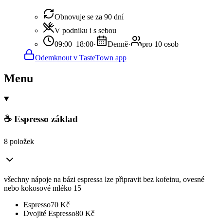
Obnovuje se za 90 dní
V podniku i s sebou
09:00–18:00
·
Denně
·
pro 10 osob
Odemknout v TasteTown app
Menu
☕ Espresso základ
8 položek
všechny nápoje na bázi espressa lze připravit bez kofeinu, ovesné
nebo kokosové mléko 15
Espresso
70
Kč
Dvojité Espresso
80
Kč