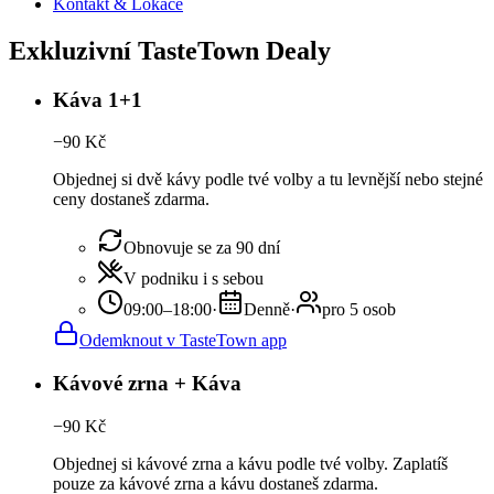
Kontakt & Lokace
Exkluzivní TasteTown Dealy
Káva 1+1
−
90
Kč
Objednej si dvě kávy podle tvé volby a tu levnější nebo stejné
ceny dostaneš zdarma.
Obnovuje se za 90 dní
V podniku i s sebou
09:00–18:00
·
Denně
·
pro 5 osob
Odemknout v TasteTown app
Kávové zrna + Káva
−
90
Kč
Objednej si kávové zrna a kávu podle tvé volby. Zaplatíš
pouze za kávové zrna a kávu dostaneš zdarma.