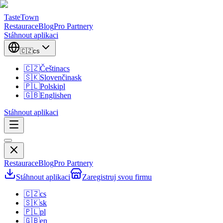
TasteTown
Restaurace
Blog
Pro Partnery
Stáhnout aplikaci
🇨🇿
cs
🇨🇿
Čeština
cs
🇸🇰
Slovenčina
sk
🇵🇱
Polski
pl
🇬🇧
English
en
Stáhnout aplikaci
Restaurace
Blog
Pro Partnery
Stáhnout aplikaci
Zaregistruj svou firmu
🇨🇿
cs
🇸🇰
sk
🇵🇱
pl
🇬🇧
en