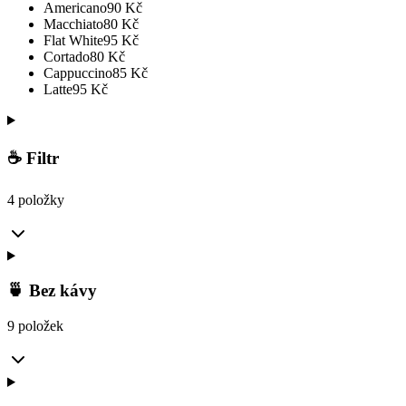
Americano
90
Kč
Macchiato
80
Kč
Flat White
95
Kč
Cortado
80
Kč
Cappuccino
85
Kč
Latte
95
Kč
☕ Filtr
4 položky
🍵 Bez kávy
9 položek