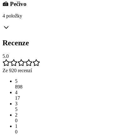
🍰 Pečivo
4 položky
Recenze
5.0
Ze 920 recenzí
5
898
4
17
3
5
2
0
1
0