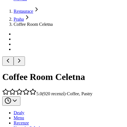
Restaurace
Praha
Coffee Room Celetna
Coffee Room Celetna
5.0
(
920
recenzí
)
·
Coffee, Pastry
Dealy
Menu
Recenze