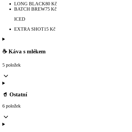
LONG BLACK
80
Kč
BATCH BREW
75
Kč
ICED
EXTRA SHOT
15
Kč
☕ Káva s mlékem
5 položek
🥤 Ostatní
6 položek