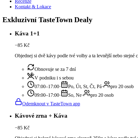
Recenze
Kontakt & Lokace
Exkluzivní TasteTown Dealy
Káva 1+1
−
85
Kč
Objednej si dvě kávy podle tvé volby a ta levnější nebo stejné
Obnovuje se za 7 dní
V podniku i s sebou
07:00–17:00
·
Po, Út, St, Čt, Pá
·
pro 20 osob
09:00–17:00
·
So, Ne
·
pro 20 osob
Odemknout v TasteTown app
Kávové zrna + Káva
−
85
Kč