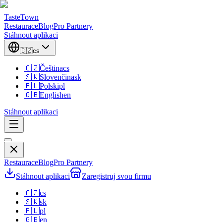
TasteTown
Restaurace
Blog
Pro Partnery
Stáhnout aplikaci
🇨🇿
cs
🇨🇿
Čeština
cs
🇸🇰
Slovenčina
sk
🇵🇱
Polski
pl
🇬🇧
English
en
Stáhnout aplikaci
Restaurace
Blog
Pro Partnery
Stáhnout aplikaci
Zaregistruj svou firmu
🇨🇿
cs
🇸🇰
sk
🇵🇱
pl
🇬🇧
en