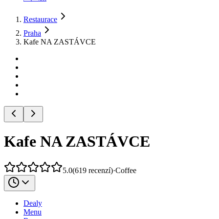
Restaurace
Praha
Kafe NA ZASTÁVCE
Kafe NA ZASTÁVCE
5.0
(
619
recenzí
)
·
Coffee
Dealy
Menu