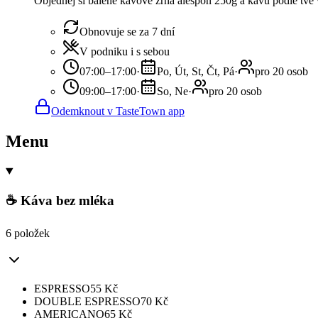
Objednej si balené kávové zrna alespoň 250g a kávu podle tvé 
Obnovuje se za 7 dní
V podniku i s sebou
07:00–17:00
·
Po, Út, St, Čt, Pá
·
pro 20 osob
09:00–17:00
·
So, Ne
·
pro 20 osob
Odemknout v TasteTown app
Menu
☕ Káva bez mléka
6 položek
ESPRESSO
55
Kč
DOUBLE ESPRESSO
70
Kč
AMERICANO
65
Kč