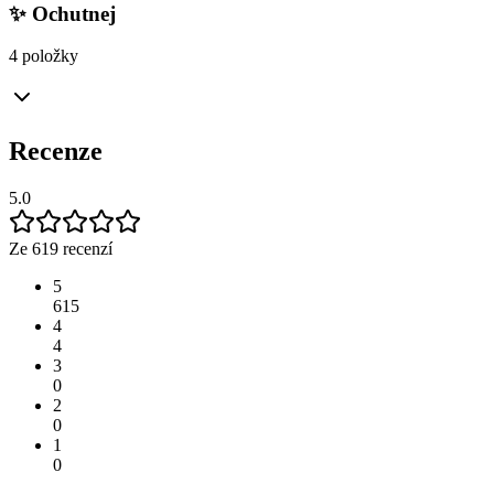
✨ Ochutnej
4 položky
Recenze
5.0
Ze 619 recenzí
5
615
4
4
3
0
2
0
1
0