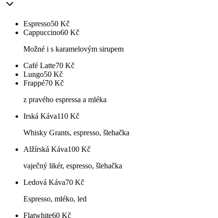
Espresso
50
Kč
Cappuccino
60
Kč
Možné i s karamelovým sirupem
Café Latte
70
Kč
Lungo
50
Kč
Frappé
70
Kč
z pravého espressa a mléka
Irská Káva
110
Kč
Whisky Grants, espresso, šlehačka
Alžírská Káva
100
Kč
vaječný likér, espresso, šlehačka
Ledová Káva
70
Kč
Espresso, mléko, led
Flatwhite
60
Kč