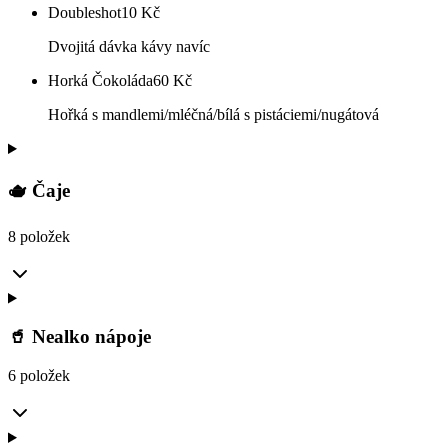
Doubleshot
10
Kč
Dvojitá dávka kávy navíc
Horká Čokoláda
60
Kč
Hořká s mandlemi/mléčná/bílá s pistáciemi/nugátová
🫖 Čaje
8 položek
🥤 Nealko nápoje
6 položek