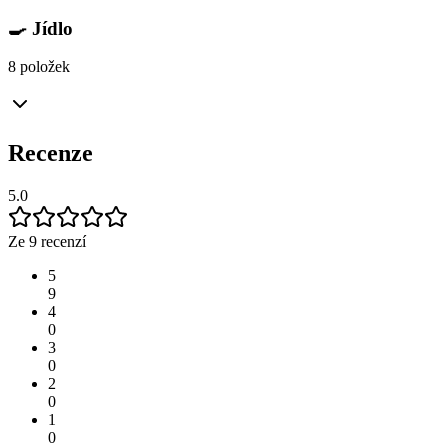
🍳 Jídlo
8 položek
Recenze
5.0
Ze 9 recenzí
5
9
4
0
3
0
2
0
1
0