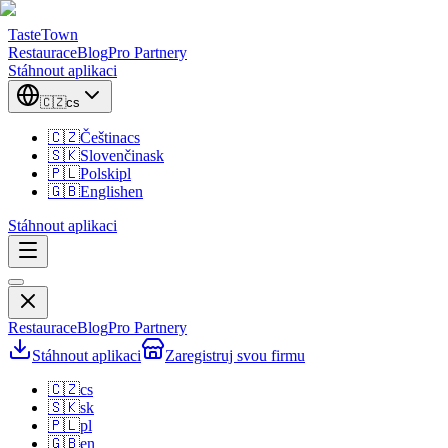
TasteTown
Restaurace
Blog
Pro Partnery
Stáhnout aplikaci
🇨🇿
cs
🇨🇿
Čeština
cs
🇸🇰
Slovenčina
sk
🇵🇱
Polski
pl
🇬🇧
English
en
Stáhnout aplikaci
Restaurace
Blog
Pro Partnery
Stáhnout aplikaci
Zaregistruj svou firmu
🇨🇿
cs
🇸🇰
sk
🇵🇱
pl
🇬🇧
en