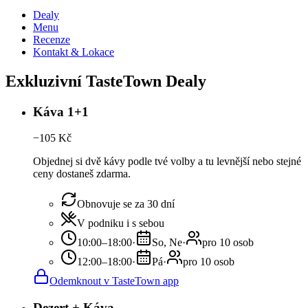
Dealy
Menu
Recenze
Kontakt & Lokace
Exkluzivní TasteTown Dealy
Káva 1+1
−
105
Kč
Objednej si dvě kávy podle tvé volby a tu levnější nebo stejné
ceny dostaneš zdarma.
Obnovuje se za 30 dní
V podniku i s sebou
10:00–18:00
·
So, Ne
·
pro 10 osob
12:00–18:00
·
Pá
·
pro 10 osob
Odemknout v TasteTown app
Dezert + Káva