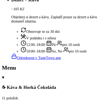
−
105
Kč
Objednej si dezert a kávu. Zaplatíš pouze za dezert a kávu
dostaneš zdarma.
Obnovuje se za 30 dní
V podniku i s sebou
12:00–18:00
·
Pá
·
pro 10 osob
10:00–18:00
·
So, Ne
·
pro 10 osob
Odemknout v TasteTown app
Menu
☕ Káva & Horká Čokoláda
11 položek