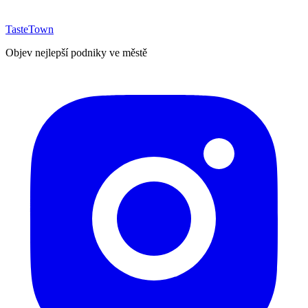
TasteTown
Objev nejlepší podniky ve městě