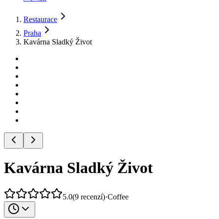
Restaurace
Praha
Kavárna Sladký Život
Kavárna Sladký Život
5.0
(
9
recenzí
)
·
Coffee