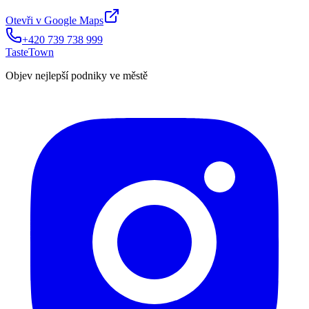
Otevři v Google Maps
+420 739 738 999
TasteTown
Objev nejlepší podniky ve městě