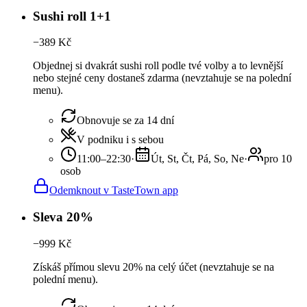
Sushi roll 1+1
−
389
Kč
Objednej si dvakrát sushi roll podle tvé volby a to levnější
nebo stejné ceny dostaneš zdarma (nevztahuje se na polední
menu).
Obnovuje se za 14 dní
V podniku i s sebou
11:00–22:30
·
Út, St, Čt, Pá, So, Ne
·
pro 10
osob
Odemknout v TasteTown app
Sleva 20%
−
999
Kč
Získáš přímou slevu 20% na celý účet (nevztahuje se na
polední menu).