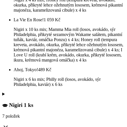
okurka, přikryté lehce ožehnutým lososem, krémová pikantní
majonéza, karamelizovaná cibule) x 4 ks
La Vie En Rose!
1 059
Kč
Nigiri x 10 ks mix; Mamma Mia roll (losos, avokádo, sýr
Philadelphia, přikryté sezamovým Wakame salátem, pikantní
tuňák, kaviár, omáčka Ponzu) x 4 ks; Honey roll (tempura
kreveta, avokádo, okurka, přikryté lehce ožehnutým lososem,
krémová pikantní majonéza, karamelizovaná cibule) x 4 ks; I
Love U roll (krabí krém, avokádo, okurka, přikryté lososem,
ikura, krémová mangová omáčka) x 4 ks
Ahoj, Tokyo!
489
Kč
Nigiri x 6 ks mix; Philly roll (losos, avokádo, sýr
Philadelphia, kaviár) x 6 ks
🍣 Nigiri 1 ks
7 položek