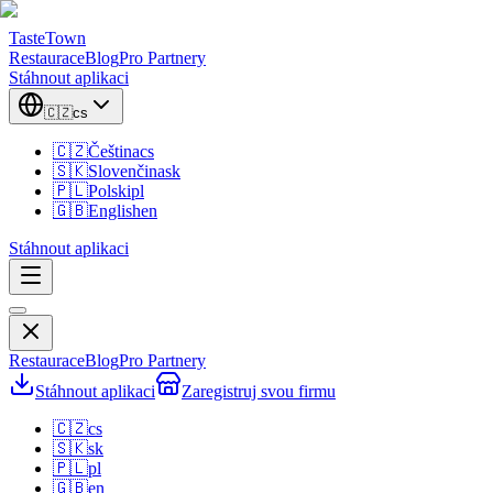
TasteTown
Restaurace
Blog
Pro Partnery
Stáhnout aplikaci
🇨🇿
cs
🇨🇿
Čeština
cs
🇸🇰
Slovenčina
sk
🇵🇱
Polski
pl
🇬🇧
English
en
Stáhnout aplikaci
Restaurace
Blog
Pro Partnery
Stáhnout aplikaci
Zaregistruj svou firmu
🇨🇿
cs
🇸🇰
sk
🇵🇱
pl
🇬🇧
en