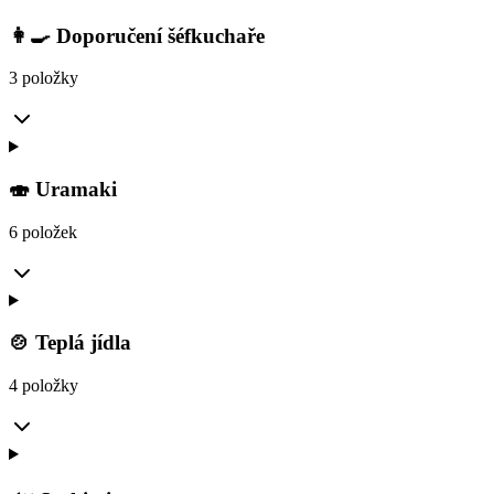
👩‍🍳 Doporučení šéfkuchaře
3 položky
🍣 Uramaki
6 položek
🍲 Teplá jídla
4 položky