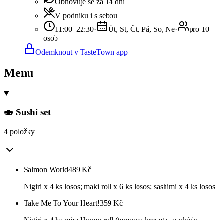
Obnovuje se za 14 dní
V podniku i s sebou
11:00–22:30
·
Út, St, Čt, Pá, So, Ne
·
pro 10
osob
Odemknout v TasteTown app
Menu
🍣 Sushi set
4 položky
Salmon World
489
Kč
Nigiri x 4 ks losos; maki roll x 6 ks losos; sashimi x 4 ks losos
Take Me To Your Heart!
359
Kč
Nigiri x 4 ks mix; Honey roll (tempura kreveta, avokádo,