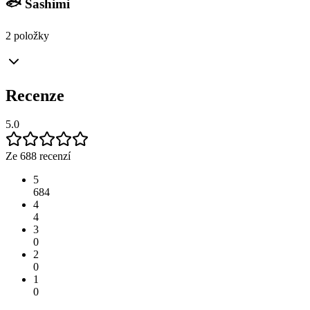
🐟 Sashimi
2 položky
Recenze
5.0
Ze 688 recenzí
5
684
4
4
3
0
2
0
1
0