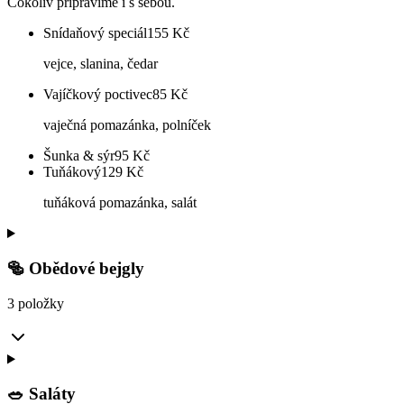
Cokoliv připravíme i s sebou.
Snídaňový speciál
155
Kč
vejce, slanina, čedar
Vajíčkový poctivec
85
Kč
vaječná pomazánka, polníček
Šunka & sýr
95
Kč
Tuňákový
129
Kč
tuňáková pomazánka, salát
🥯 Obědové bejgly
3 položky
🥗 Saláty