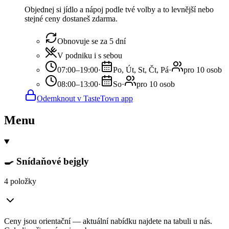
Objednej si jídlo a nápoj podle tvé volby a to levnější nebo
stejné ceny dostaneš zdarma.
Obnovuje se za 5 dní
V podniku i s sebou
07:00–19:00
·
Po, Út, St, Čt, Pá
·
pro 10 osob
08:00–13:00
·
So
·
pro 10 osob
Odemknout v TasteTown app
Menu
🍳 Snídaňové bejgly
4 položky
Ceny jsou orientační — aktuální nabídku najdete na tabuli u nás.