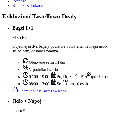
Recenze
Kontakt & Lokace
Exkluzivní TasteTown Dealy
Bagel 1+1
−
185
Kč
Objednej si dva bagely podle tvé volby a ten levnější nebo
stejné ceny dostaneš zdarma.
Obnovuje se za 14 dní
V podniku i s sebou
07:00–19:00
·
Po, Út, St, Čt, Pá
·
pro 10 osob
08:00–13:00
·
So
·
pro 10 osob
Odemknout v TasteTown app
Jídlo + Nápoj
−
89
Kč