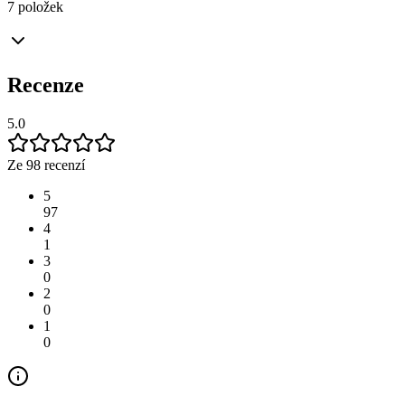
7 položek
Recenze
5.0
Ze 98 recenzí
5
97
4
1
3
0
2
0
1
0