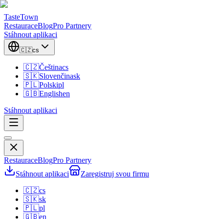
TasteTown
Restaurace
Blog
Pro Partnery
Stáhnout aplikaci
🇨🇿
cs
🇨🇿
Čeština
cs
🇸🇰
Slovenčina
sk
🇵🇱
Polski
pl
🇬🇧
English
en
Stáhnout aplikaci
Restaurace
Blog
Pro Partnery
Stáhnout aplikaci
Zaregistruj svou firmu
🇨🇿
cs
🇸🇰
sk
🇵🇱
pl
🇬🇧
en