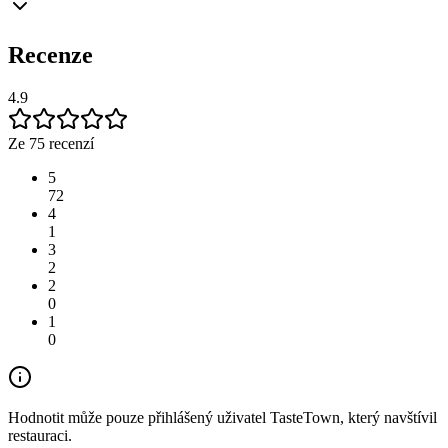
Recenze
4.9
Ze 75 recenzí
5
72
4
1
3
2
2
0
1
0
Hodnotit může pouze přihlášený uživatel TasteTown, který navštívil
restauraci.