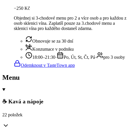
−
250
Kč
Objednej si 3-chodové menu pro 2 a více osob a pro každou z
osob sklenici vína. Zaplatíš pouze za 3.chodové menu a
sklenici vína pro každého dostaneš zdarma.
Obnovuje se za 30 dní
Konzumace v podniku
18:00–21:30
·
Po, Út, St, Čt, Pá
·
pro 3 osoby
Odemknout v TasteTown app
Menu
☕ Kavá a nápoje
22 položek