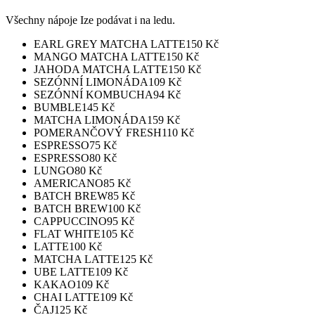
Všechny nápoje Ize podávat i na ledu.
EARL GREY MATCHA LATTE
150
Kč
MANGO MATCHA LATTE
150
Kč
JAHODA MATCHA LATTE
150
Kč
SEZÓNNÍ LIMONÁDA
109
Kč
SEZÓNNÍ KOMBUCHA
94
Kč
BUMBLE
145
Kč
MATCHA LIMONÁDA
159
Kč
POMERANČOVÝ FRESH
110
Kč
ESPRESSO
75
Kč
ESPRESSO
80
Kč
LUNGO
80
Kč
AMERICANO
85
Kč
BATCH BREW
85
Kč
BATCH BREW
100
Kč
CAPPUCCINO
95
Kč
FLAT WHITE
105
Kč
LATTE
100
Kč
MATCHA LATTE
125
Kč
UBE LATTE
109
Kč
KAKAO
109
Kč
CHAI LATTE
109
Kč
ČAJ
125
Kč