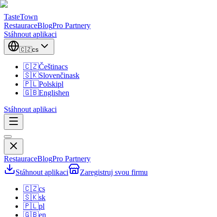
TasteTown
Restaurace
Blog
Pro Partnery
Stáhnout aplikaci
🇨🇿
cs
🇨🇿
Čeština
cs
🇸🇰
Slovenčina
sk
🇵🇱
Polski
pl
🇬🇧
English
en
Stáhnout aplikaci
Restaurace
Blog
Pro Partnery
Stáhnout aplikaci
Zaregistruj svou firmu
🇨🇿
cs
🇸🇰
sk
🇵🇱
pl
🇬🇧
en