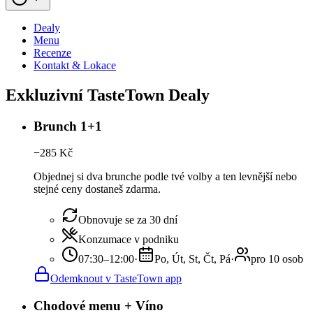
Dealy
Menu
Recenze
Kontakt & Lokace
Exkluzivní TasteTown Dealy
Brunch 1+1
−
285
Kč
Objednej si dva brunche podle tvé volby a ten levnější nebo
stejné ceny dostaneš zdarma.
Obnovuje se za 30 dní
Konzumace v podniku
07:30–12:00
·
Po, Út, St, Čt, Pá
·
pro 10 osob
Odemknout v TasteTown app
Chodové menu + Víno