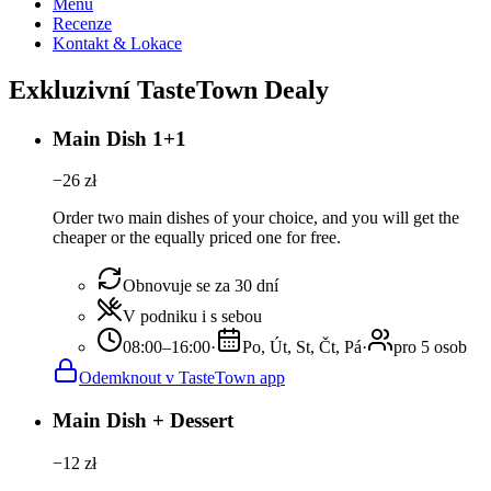
Menu
Recenze
Kontakt & Lokace
Exkluzivní TasteTown Dealy
Main Dish 1+1
−
26
zł
Order two main dishes of your choice, and you will get the
cheaper or the equally priced one for free.
Obnovuje se za 30 dní
V podniku i s sebou
08:00–16:00
·
Po, Út, St, Čt, Pá
·
pro 5 osob
Odemknout v TasteTown app
Main Dish + Dessert
−
12
zł