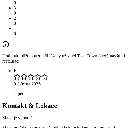
0
3
0
2
0
1
0
Hodnotit může pouze přihlášený uživatel TasteTown, který navštívil
restauraci.
E
9. března 2026
super
Kontakt & Lokace
Mapa je vypnutá
Mapa potřebuje cookies. Zapni je jedním klikem a rovnou se ti