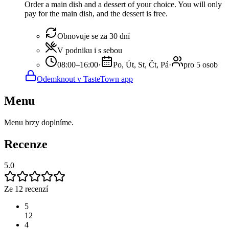
Order a main dish and a dessert of your choice. You will only
pay for the main dish, and the dessert is free.
Obnovuje se za 30 dní
V podniku i s sebou
08:00–16:00
·
Po, Út, St, Čt, Pá
·
pro 5 osob
Odemknout v TasteTown app
Menu
Menu brzy doplníme.
Recenze
5.0
Ze 12 recenzí
5
12
4