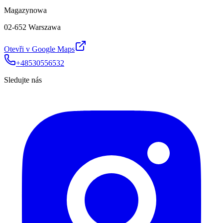
Magazynowa
02-652 Warszawa
Otevři v Google Maps
+48530556532
Sledujte nás