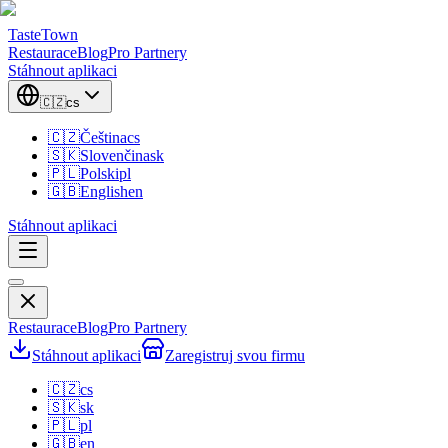
TasteTown
Restaurace
Blog
Pro Partnery
Stáhnout aplikaci
🇨🇿
cs
🇨🇿
Čeština
cs
🇸🇰
Slovenčina
sk
🇵🇱
Polski
pl
🇬🇧
English
en
Stáhnout aplikaci
Restaurace
Blog
Pro Partnery
Stáhnout aplikaci
Zaregistruj svou firmu
🇨🇿
cs
🇸🇰
sk
🇵🇱
pl
🇬🇧
en