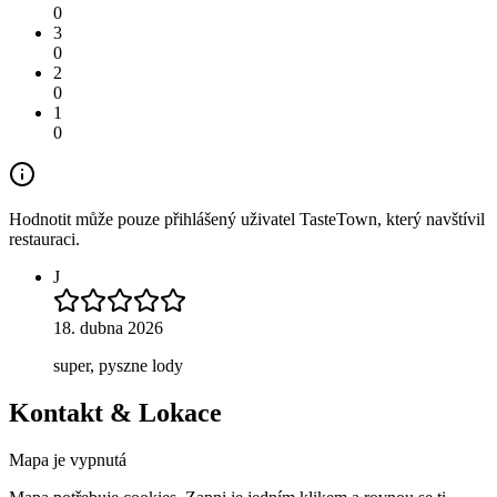
0
3
0
2
0
1
0
Hodnotit může pouze přihlášený uživatel TasteTown, který navštívil
restauraci.
J
18. dubna 2026
super, pyszne lody
Kontakt & Lokace
Mapa je vypnutá