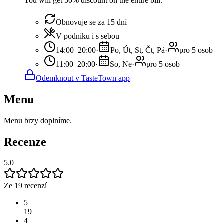
You will get 30% discount on the entire bill.
Obnovuje se za 15 dní
V podniku i s sebou
14:00–20:00
·
Po, Út, St, Čt, Pá
·
pro 5 osob
11:00–20:00
·
So, Ne
·
pro 5 osob
Odemknout v TasteTown app
Menu
Menu brzy doplníme.
Recenze
5.0
Ze 19 recenzí
5
19
4