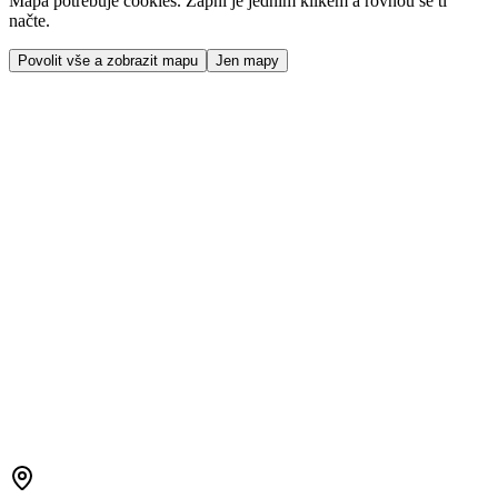
Mapa potřebuje cookies. Zapni je jedním klikem a rovnou se ti
načte.
Povolit vše a zobrazit mapu
Jen mapy