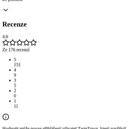
Recenze
4.6
Ze 176 recenzí
5
151
4
9
3
5
2
0
1
11
Hodnotit může pouze přihlášený uživatel TasteTown, který navštívil