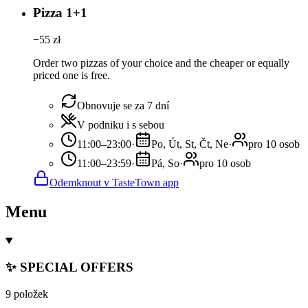
Pizza 1+1
−
55
zł
Order two pizzas of your choice and the cheaper or equally
priced one is free.
Obnovuje se za 7 dní
V podniku i s sebou
11:00–23:00
·
Po, Út, St, Čt, Ne
·
pro 10 osob
11:00–23:59
·
Pá, So
·
pro 10 osob
Odemknout v TasteTown app
Menu
✨ SPECIAL OFFERS
9 položek