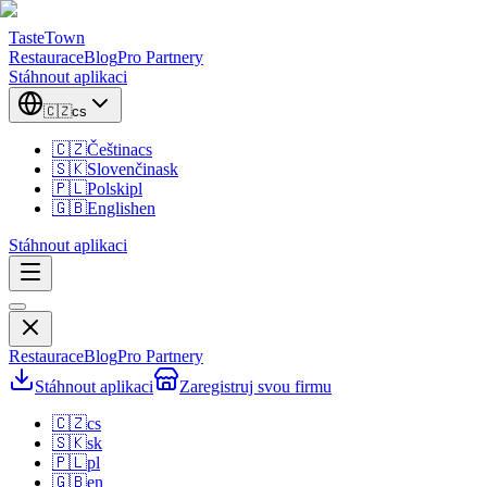
TasteTown
Restaurace
Blog
Pro Partnery
Stáhnout aplikaci
🇨🇿
cs
🇨🇿
Čeština
cs
🇸🇰
Slovenčina
sk
🇵🇱
Polski
pl
🇬🇧
English
en
Stáhnout aplikaci
Restaurace
Blog
Pro Partnery
Stáhnout aplikaci
Zaregistruj svou firmu
🇨🇿
cs
🇸🇰
sk
🇵🇱
pl
🇬🇧
en