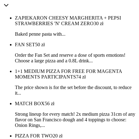
ZAPIEKARON CHEESY MARGHERITA + PEPSI
STRAWBERRIES 'N' CREAM ZERO
30
zł
Baked penne pasta with...
FAN SET
50
zł
Order the Fan Set and reserve a dose of sports emotions!
Choose a large pizza and a 0.8L drink...
1+1 MEDIUM PIZZA FOR FREE FOR MAGENTA
MOMENTS PARTICIPANTS
74
zł
The price shown is for the set before the discount, to reduce
it...
MATCH BOX
56
zł
Strong lineup for every match! 2x medium pizza 31cm of any
flavor on San Francisco dough and 4 toppings to choose:
Onion Rings,...
PIZZA FOR TWO
20
zł