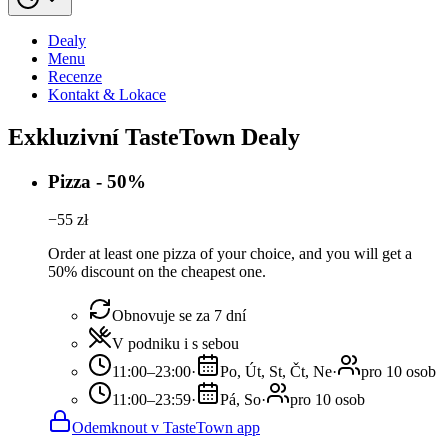
Dealy
Menu
Recenze
Kontakt & Lokace
Exkluzivní TasteTown Dealy
Pizza - 50%
−
55
zł
Order at least one pizza of your choice, and you will get a
50% discount on the cheapest one.
Obnovuje se za 7 dní
V podniku i s sebou
11:00–23:00
·
Po, Út, St, Čt, Ne
·
pro 10 osob
11:00–23:59
·
Pá, So
·
pro 10 osob
Odemknout v TasteTown app