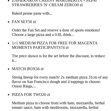
ZAPIEKARON CHEESY MARGHERITA + PEPSI
STRAWBERRIES 'N' CREAM ZERO
30
zł
Baked penne pasta with...
FAN SET
50
zł
Order the Fan Set and reserve a dose of sports emotions!
Choose a large pizza and a 0.8L drink...
1+1 MEDIUM PIZZA FOR FREE FOR MAGENTA
MOMENTS PARTICIPANTS
74
zł
The price shown is for the set before the discount, to reduce
it...
MATCH BOX
56
zł
Strong lineup for every match! 2x medium pizza 31cm of any
flavor on San Francisco dough and 4 toppings to choose:
Onion Rings,...
PIZZA FOR TWO
20
zł
Medium pizza to choose from with ham, mozzarella, herbal
tomato sauce, ham with mushrooms, mozzarella, herbal