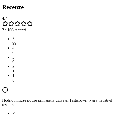
Recenze
4.7
Ze 108 recenzí
5
99
4
0
3
0
2
1
1
8
Hodnotit může pouze přihlášený uživatel TasteTown, který navštívil
restauraci.
F