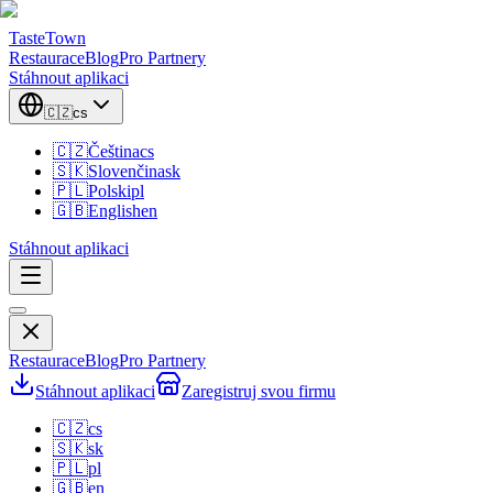
TasteTown
Restaurace
Blog
Pro Partnery
Stáhnout aplikaci
🇨🇿
cs
🇨🇿
Čeština
cs
🇸🇰
Slovenčina
sk
🇵🇱
Polski
pl
🇬🇧
English
en
Stáhnout aplikaci
Restaurace
Blog
Pro Partnery
Stáhnout aplikaci
Zaregistruj svou firmu
🇨🇿
cs
🇸🇰
sk
🇵🇱
pl
🇬🇧
en