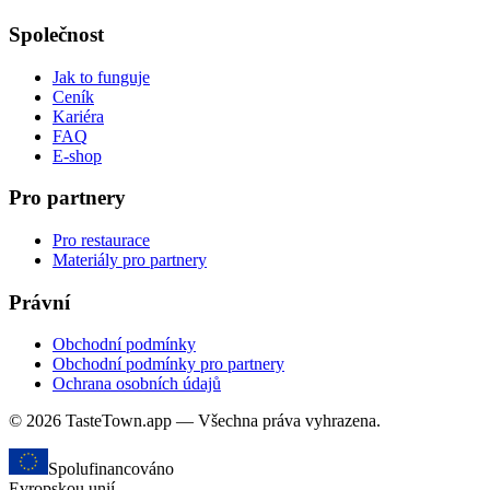
Společnost
Jak to funguje
Ceník
Kariéra
FAQ
E-shop
Pro partnery
Pro restaurace
Materiály pro partnery
Právní
Obchodní podmínky
Obchodní podmínky pro partnery
Ochrana osobních údajů
© 2026 TasteTown.app — Všechna práva vyhrazena.
Spolufinancováno
Evropskou unií