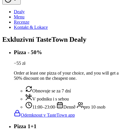
Dealy
Menu
Recenze
Kontakt & Lokace
Exkluzivní TasteTown Dealy
Pizza - 50%
−
55
zł
Order at least one pizza of your choice, and you will get a
50% discount on the cheapest one.
Obnovuje se za 7 dní
V podniku i s sebou
11:00–23:00
·
Denně
·
pro 10 osob
Odemknout v TasteTown app
Pizza 1+1