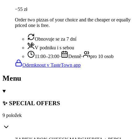
−
55
zł
Order two pizzas of your choice and the cheaper or equally
priced one is free.
Obnovuje se za 7 dní
V podniku i s sebou
11:00–23:00
·
Denně
·
pro 10 osob
Odemknout v TasteTown app
Menu
✨ SPECIAL OFFERS
9 položek