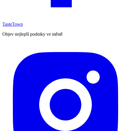
TasteTown
Objev nejlepší podniky ve městě