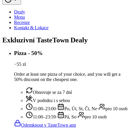
Dealy
Menu
Recenze
Kontakt & Lokace
Exkluzivní TasteTown Dealy
Pizza - 50%
−
55
zł
Order at least one pizza of your choice, and you will get a
50% discount on the cheapest one.
Obnovuje se za 7 dní
V podniku i s sebou
11:00–23:00
·
Po, Út, St, Čt, Ne
·
pro 10 osob
11:00–23:59
·
Pá, So
·
pro 10 osob
Odemknout v TasteTown app