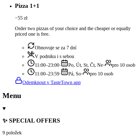
Pizza 1+1
−
55
zł
Order two pizzas of your choice and the cheaper or equally
priced one is free.
Obnovuje se za 7 dní
V podniku i s sebou
11:00–23:00
·
Po, Út, St, Čt, Ne
·
pro 10 osob
11:00–23:59
·
Pá, So
·
pro 10 osob
Odemknout v TasteTown app
Menu
✨ SPECIAL OFFERS
9 položek