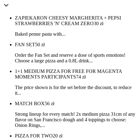
ZAPIEKARON CHEESY MARGHERITA + PEPSI
STRAWBERRIES 'N' CREAM ZERO
30
zł
Baked penne pasta with...
FAN SET
50
zł
Order the Fan Set and reserve a dose of sports emotions!
Choose a large pizza and a 0.8L drink...
1+1 MEDIUM PIZZA FOR FREE FOR MAGENTA
MOMENTS PARTICIPANTS
74
zł
The price shown is for the set before the discount, to reduce
it...
MATCH BOX
56
zł
Strong lineup for every match! 2x medium pizza 31cm of any
flavor on San Francisco dough and 4 toppings to choose:
Onion Rings,...
PIZZA FOR TWO
20
zł