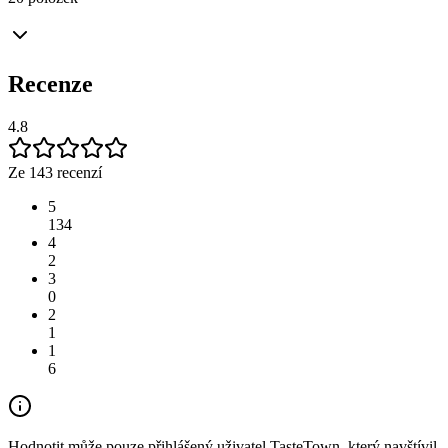
Recenze
4.8
Ze 143 recenzí
5
134
4
2
3
0
2
1
1
6
Hodnotit může pouze přihlášený uživatel TasteTown, který navštívil