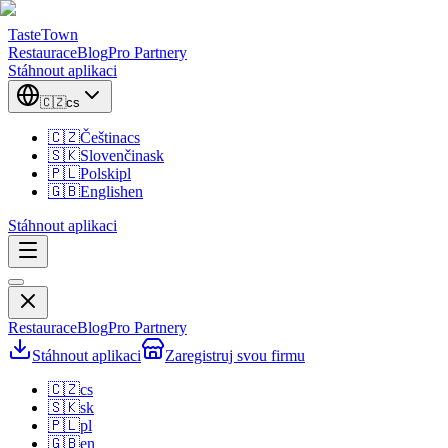
TasteTown
Restaurace
Blog
Pro Partnery
Stáhnout aplikaci
🇨🇿
cs
🇨🇿
Čeština
cs
🇸🇰
Slovenčina
sk
🇵🇱
Polski
pl
🇬🇧
English
en
Stáhnout aplikaci
Restaurace
Blog
Pro Partnery
Stáhnout aplikaci
Zaregistruj svou firmu
🇨🇿
cs
🇸🇰
sk
🇵🇱
pl
🇬🇧
en