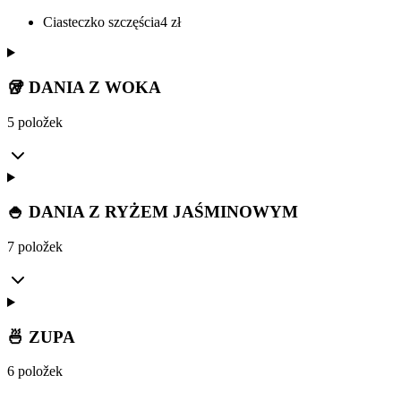
Ciasteczko szczęścia
4
zł
🥡 DANIA Z WOKA
5 položek
🍚 DANIA Z RYŻEM JAŚMINOWYM
7 položek
🍜 ZUPA
6 položek