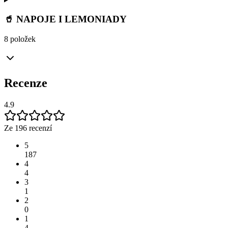
🥤 NAPOJE I LEMONIADY
8 položek
Recenze
4.9
Ze 196 recenzí
5
187
4
4
3
1
2
0
1
4