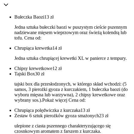
Bułeczka Baozi
13
zł
Jedna sztuka bułeczki baozi w puszystym cieście pszennym
nadziewane mięsem wieprzowym oraz świeżą kolendrą lub
tofu. Cena od:
Chrupiąca krewetka
14
zł
Jedna sztuka chrupiącej krewetki XL w panierce z tempury.
Chipsy krewetkowe
12
zł
Tajski Box
30
zł
tajski box dla przesłodzonych, w którego skład wchodzi: (5
samos, 3 pierożki gyoza z kurczakiem, 1 bułeczka baozi (do
wyboru mięsna lub warzywna), 2 chipsy krewetkowe oraz
wybrany sos.).Pokaż więcej Cena od:
Chrupiąca polędwiczka z kurczaka
13
zł
Zestaw 6 sztuk pierożków gyoza smażonych
23
zł
ulepione z ciasta pszennego charakteryzującego się
czosnkowym aromatem z farszem z kurczaka.