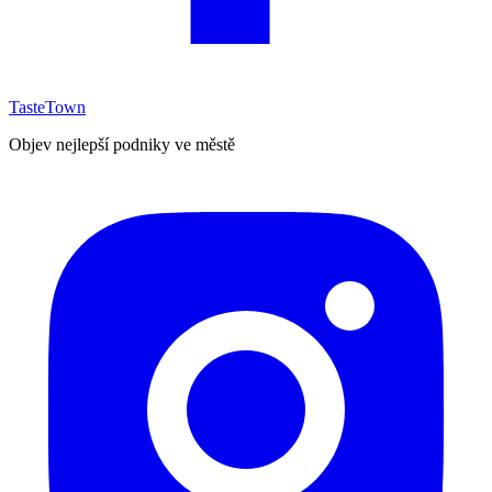
TasteTown
Objev nejlepší podniky ve městě