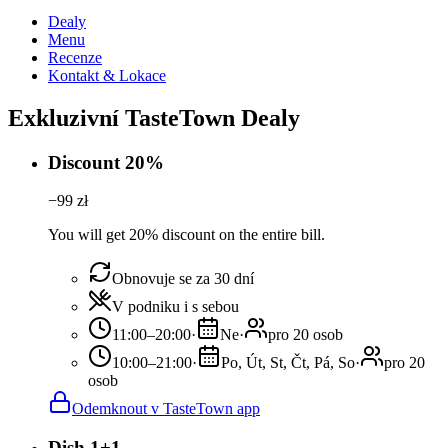
Dealy
Menu
Recenze
Kontakt & Lokace
Exkluzivní TasteTown Dealy
Discount 20%
−
99
zł
You will get 20% discount on the entire bill.
Obnovuje se za 30 dní
V podniku i s sebou
11:00–20:00
·
Ne
·
pro 20 osob
10:00–21:00
·
Po, Út, St, Čt, Pá, So
·
pro 20
osob
Odemknout v TasteTown app
Dish 1+1