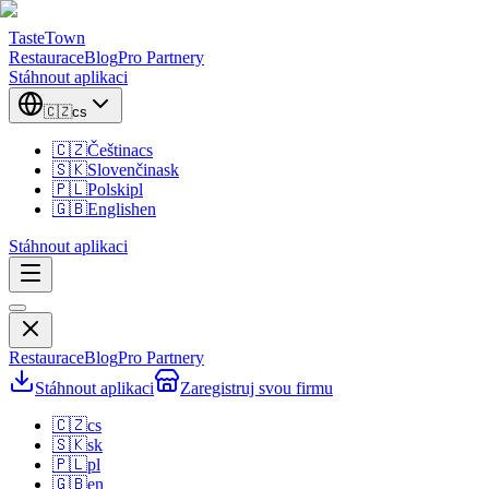
TasteTown
Restaurace
Blog
Pro Partnery
Stáhnout aplikaci
🇨🇿
cs
🇨🇿
Čeština
cs
🇸🇰
Slovenčina
sk
🇵🇱
Polski
pl
🇬🇧
English
en
Stáhnout aplikaci
Restaurace
Blog
Pro Partnery
Stáhnout aplikaci
Zaregistruj svou firmu
🇨🇿
cs
🇸🇰
sk
🇵🇱
pl
🇬🇧
en