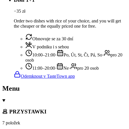
−
35
zł
Order two dishes with rice of your choice, and you will get
the cheaper or the equally priced one for free.
Obnovuje se za 30 dní
V podniku i s sebou
10:00–21:00
·
Po, Út, St, Čt, Pá, So
·
pro 20
osob
11:00–20:00
·
Ne
·
pro 20 osob
Odemknout v TasteTown app
Menu
🥟 PRZYSTAWKI
7 položek