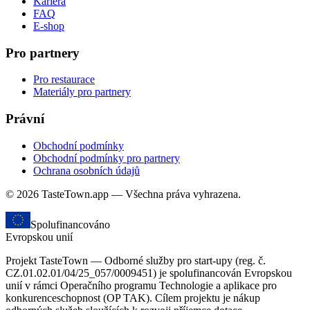
Kariéra
FAQ
E-shop
Pro partnery
Pro restaurace
Materiály pro partnery
Právní
Obchodní podmínky
Obchodní podmínky pro partnery
Ochrana osobních údajů
© 2026 TasteTown.app — Všechna práva vyhrazena.
Spolufinancováno
Evropskou unií
Projekt TasteTown — Odborné služby pro start-upy (reg. č.
CZ.01.02.01/04/25_057/0009451) je spolufinancován Evropskou
unií v rámci Operačního programu Technologie a aplikace pro
konkurenceschopnost (OP TAK). Cílem projektu je nákup