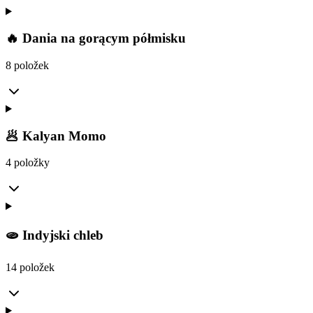
🔥 Dania na gorącym półmisku
8 položek
🥟 Kalyan Momo
4 položky
🫓 Indyjski chleb
14 položek