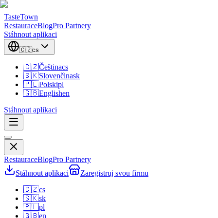
TasteTown
Restaurace
Blog
Pro Partnery
Stáhnout aplikaci
🇨🇿
cs
🇨🇿
Čeština
cs
🇸🇰
Slovenčina
sk
🇵🇱
Polski
pl
🇬🇧
English
en
Stáhnout aplikaci
Restaurace
Blog
Pro Partnery
Stáhnout aplikaci
Zaregistruj svou firmu
🇨🇿
cs
🇸🇰
sk
🇵🇱
pl
🇬🇧
en