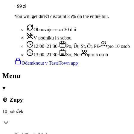
−
99
zł
You will get direct discount 25% on the entire bill.
Obnovuje se za 30 dní
V podniku i s sebou
12:00–21:30
·
Po, Út, St, Čt, Pá
·
pro 10 osob
13:00–21:30
·
So, Ne
·
pro 5 osob
Odemknout v TasteTown app
Menu
🍲 Zupy
10 položek