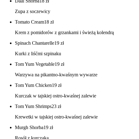
Daal Shorba
18
zł
Zupa z soczewicy
Tomato Cream
18
zł
Krem z pomidorów z grzankami i świeżą kolendrą
Spinach Chantarelle
19
zł
Kurki z liśćmi szpinaku
Tom Yum Vegetable
19
zł
Warzywa na pikantno-kwaśnym wywarze
Tom Yum Chicken
19
zł
Kurczak w tajskiej ostro-kwaśnej zalewie
Tom Yum Shrimps
23
zł
Krewetki w tajskiej ostro-kwaśnej zalewie
Murgh Shorba
19
zł
Rosół z kurczaka