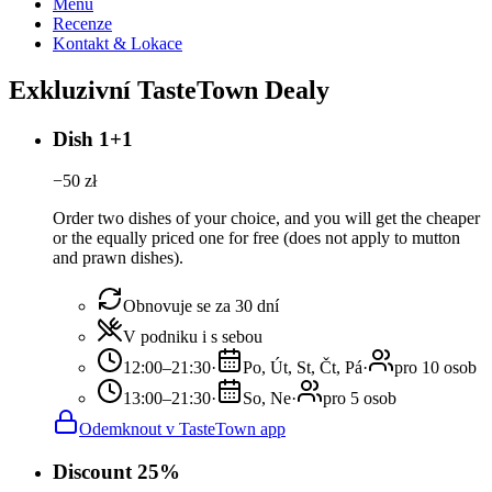
Menu
Recenze
Kontakt & Lokace
Exkluzivní TasteTown Dealy
Dish 1+1
−
50
zł
Order two dishes of your choice, and you will get the cheaper
or the equally priced one for free (does not apply to mutton
and prawn dishes).
Obnovuje se za 30 dní
V podniku i s sebou
12:00–21:30
·
Po, Út, St, Čt, Pá
·
pro 10 osob
13:00–21:30
·
So, Ne
·
pro 5 osob
Odemknout v TasteTown app
Discount 25%