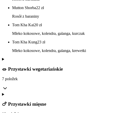
Mutton Shorba
22
zł
Rosół z baraniny
Tom Kha Kai
20
zł
Mleko kokosowe, kolendra, galanga, kurczak
Tom Kha Kung
23
zł
Mleko kokosowe, kolendra, galanga, krewetki
🥗 Przystawki wegetariańskie
7 položek
🍗 Przystawki mięsne