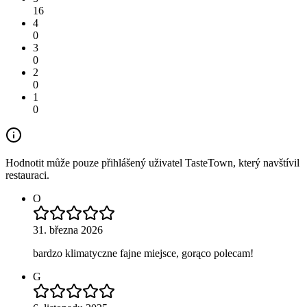
16
4
0
3
0
2
0
1
0
Hodnotit může pouze přihlášený uživatel TasteTown, který navštívil
restauraci.
O
31. března 2026
bardzo klimatyczne fajne miejsce, gorąco polecam!
G