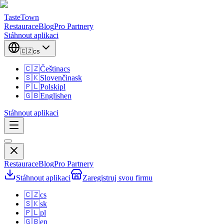
TasteTown
Restaurace
Blog
Pro Partnery
Stáhnout aplikaci
🇨🇿
cs
🇨🇿
Čeština
cs
🇸🇰
Slovenčina
sk
🇵🇱
Polski
pl
🇬🇧
English
en
Stáhnout aplikaci
Restaurace
Blog
Pro Partnery
Stáhnout aplikaci
Zaregistruj svou firmu
🇨🇿
cs
🇸🇰
sk
🇵🇱
pl
🇬🇧
en