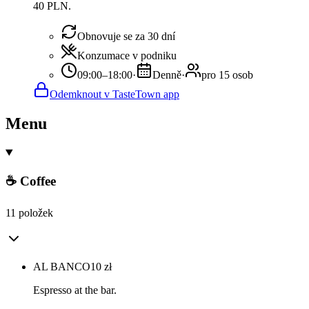
40 PLN.
Obnovuje se za 30 dní
Konzumace v podniku
09:00–18:00
·
Denně
·
pro 15 osob
Odemknout v TasteTown app
Menu
☕ Coffee
11 položek
AL BANCO
10
zł
Espresso at the bar.