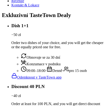
Recenze
Kontakt & Lokace
Exkluzivní TasteTown Dealy
Dish 1+1
−
50
zł
Order two dishes of your choice, and you will get the cheaper
or the equally priced one for free.
Obnovuje se za 30 dní
Konzumace v podniku
09:00–18:00
·
Denně
·
pro 15 osob
Odemknout v TasteTown app
Discount 40 PLN
−
40
zł
Order at least for 100 PLN, and you will get direct discount