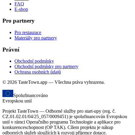
FAQ
E-shop
Pro partnery
Pro restaurace
Materiály pro partnery
Právní
Obchodní podmínky
Obchodní podmínky pro partnery
Ochrana osobních údajů
© 2026 TasteTown.app — Všechna práva vyhrazena.
Spolufinancováno
Evropskou unií
Projekt TasteTown — Odborné služby pro start-upy (reg. č.
CZ.01.02.01/04/25_057/0009451) je spolufinancován Evropskou
unií v rámci Operačního programu Technologie a aplikace pro
konkurenceschopnost (OP TAK). Cílem projektu je nákup
odborných služeb sloužících k rozvoji příjemce dotace.