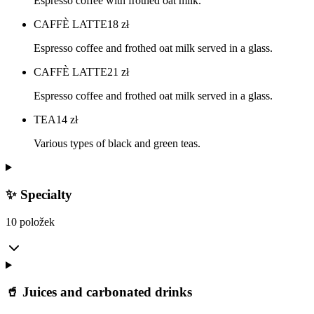
Espresso coffee with frothed oat milk.
CAFFÈ LATTE
18
zł
Espresso coffee and frothed oat milk served in a glass.
CAFFÈ LATTE
21
zł
Espresso coffee and frothed oat milk served in a glass.
TEA
14
zł
Various types of black and green teas.
✨ Specialty
10 položek
🥤 Juices and carbonated drinks