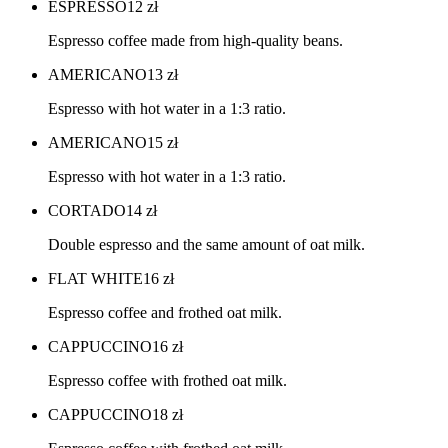
ESPRESSO
12
zł
Espresso coffee made from high-quality beans.
AMERICANO
13
zł
Espresso with hot water in a 1:3 ratio.
AMERICANO
15
zł
Espresso with hot water in a 1:3 ratio.
CORTADO
14
zł
Double espresso and the same amount of oat milk.
FLAT WHITE
16
zł
Espresso coffee and frothed oat milk.
CAPPUCCINO
16
zł
Espresso coffee with frothed oat milk.
CAPPUCCINO
18
zł