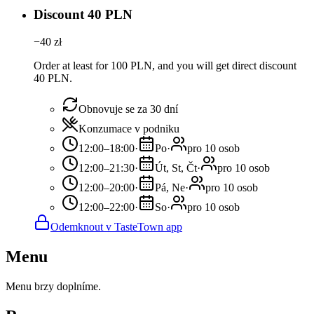
Discount 40 PLN
−
40
zł
Order at least for 100 PLN, and you will get direct discount
40 PLN.
Obnovuje se za 30 dní
Konzumace v podniku
12:00–18:00
·
Po
·
pro 10 osob
12:00–21:30
·
Út, St, Čt
·
pro 10 osob
12:00–20:00
·
Pá, Ne
·
pro 10 osob
12:00–22:00
·
So
·
pro 10 osob
Odemknout v TasteTown app
Menu
Menu brzy doplníme.