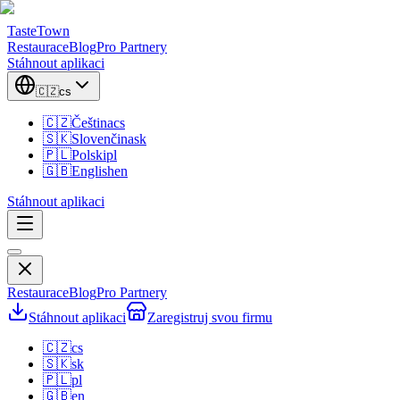
TasteTown
Restaurace
Blog
Pro Partnery
Stáhnout aplikaci
🇨🇿
cs
🇨🇿
Čeština
cs
🇸🇰
Slovenčina
sk
🇵🇱
Polski
pl
🇬🇧
English
en
Stáhnout aplikaci
Restaurace
Blog
Pro Partnery
Stáhnout aplikaci
Zaregistruj svou firmu
🇨🇿
cs
🇸🇰
sk
🇵🇱
pl
🇬🇧
en