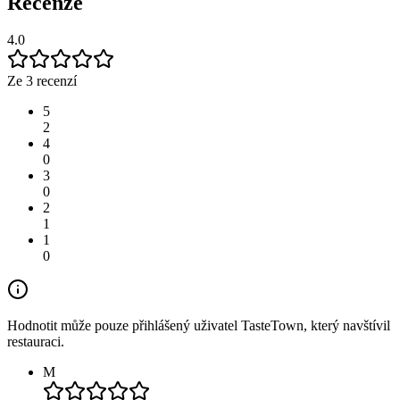
Recenze
4.0
Ze 3 recenzí
5
2
4
0
3
0
2
1
1
0
Hodnotit může pouze přihlášený uživatel TasteTown, který navštívil
restauraci.
M