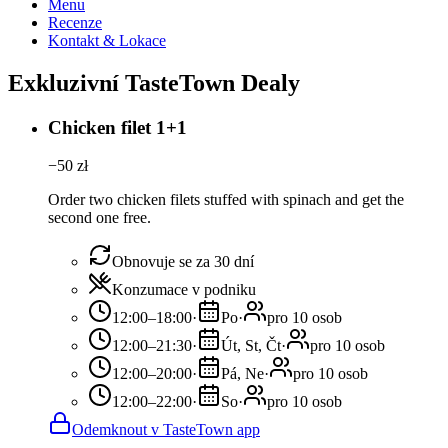
Menu
Recenze
Kontakt & Lokace
Exkluzivní TasteTown Dealy
Chicken filet 1+1
−
50
zł
Order two chicken filets stuffed with spinach and get the
second one free.
Obnovuje se za 30 dní
Konzumace v podniku
12:00–18:00
·
Po
·
pro 10 osob
12:00–21:30
·
Út, St, Čt
·
pro 10 osob
12:00–20:00
·
Pá, Ne
·
pro 10 osob
12:00–22:00
·
So
·
pro 10 osob
Odemknout v TasteTown app