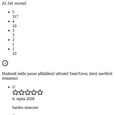
Ze 341 recenzí
5
317
4
10
3
3
2
1
1
10
Hodnotit může pouze přihlášený uživatel TasteTown, který navštívil
restauraci.
U
6. srpna 2026
bardzo smaczne