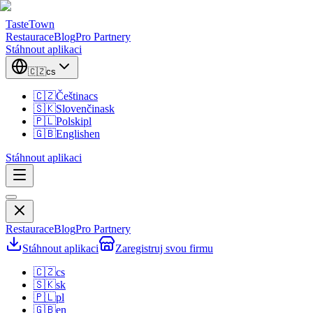
TasteTown
Restaurace
Blog
Pro Partnery
Stáhnout aplikaci
🇨🇿
cs
🇨🇿
Čeština
cs
🇸🇰
Slovenčina
sk
🇵🇱
Polski
pl
🇬🇧
English
en
Stáhnout aplikaci
Restaurace
Blog
Pro Partnery
Stáhnout aplikaci
Zaregistruj svou firmu
🇨🇿
cs
🇸🇰
sk
🇵🇱
pl
🇬🇧
en