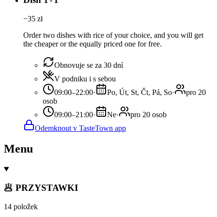
−
35
zł
Order two dishes with rice of your choice, and you will get
the cheaper or the equally priced one for free.
Obnovuje se za 30 dní
V podniku i s sebou
09:00–22:00
·
Po, Út, St, Čt, Pá, So
·
pro 20
osob
09:00–21:00
·
Ne
·
pro 20 osob
Odemknout v TasteTown app
Menu
🥟 PRZYSTAWKI
14 položek