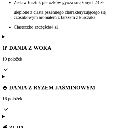
Zestaw 6 sztuk pierożków gyoza smażonych
23
zł
ulepione z ciasta pszennego charakteryzującego się
czosnkowym aromatem z farszem z kurczaka.
Ciasteczko szczęścia
4
zł
🥢 DANIA Z WOKA
10 položek
🍚 DANIA Z RYŻEM JAŚMINOWYM
16 položek
🥣 ZUPA