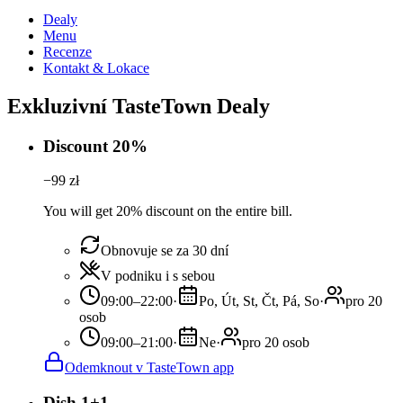
Dealy
Menu
Recenze
Kontakt & Lokace
Exkluzivní TasteTown Dealy
Discount 20%
−
99
zł
You will get 20% discount on the entire bill.
Obnovuje se za 30 dní
V podniku i s sebou
09:00–22:00
·
Po, Út, St, Čt, Pá, So
·
pro 20
osob
09:00–21:00
·
Ne
·
pro 20 osob
Odemknout v TasteTown app
Dish 1+1