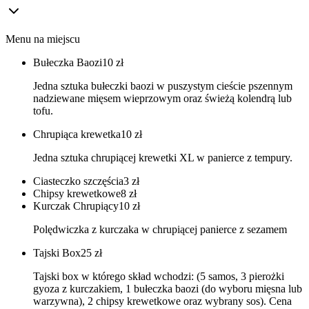
Menu na miejscu
Bułeczka Baozi
10
zł
Jedna sztuka bułeczki baozi w puszystym cieście pszennym
nadziewane mięsem wieprzowym oraz świeżą kolendrą lub
tofu.
Chrupiąca krewetka
10
zł
Jedna sztuka chrupiącej krewetki XL w panierce z tempury.
Ciasteczko szczęścia
3
zł
Chipsy krewetkowe
8
zł
Kurczak Chrupiący
10
zł
Polędwiczka z kurczaka w chrupiącej panierce z sezamem
Tajski Box
25
zł
Tajski box w którego skład wchodzi: (5 samos, 3 pierożki
gyoza z kurczakiem, 1 bułeczka baozi (do wyboru mięsna lub
warzywna), 2 chipsy krewetkowe oraz wybrany sos). Cena