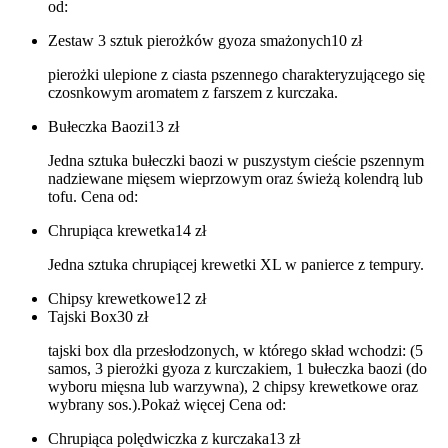
od:
Zestaw 3 sztuk pierożków gyoza smażonych
10
zł
pierożki ulepione z ciasta pszennego charakteryzującego się
czosnkowym aromatem z farszem z kurczaka.
Bułeczka Baozi
13
zł
Jedna sztuka bułeczki baozi w puszystym cieście pszennym
nadziewane mięsem wieprzowym oraz świeżą kolendrą lub
tofu. Cena od:
Chrupiąca krewetka
14
zł
Jedna sztuka chrupiącej krewetki XL w panierce z tempury.
Chipsy krewetkowe
12
zł
Tajski Box
30
zł
tajski box dla przesłodzonych, w którego skład wchodzi: (5
samos, 3 pierożki gyoza z kurczakiem, 1 bułeczka baozi (do
wyboru mięsna lub warzywna), 2 chipsy krewetkowe oraz
wybrany sos.).Pokaż więcej Cena od:
Chrupiąca polędwiczka z kurczaka
13
zł