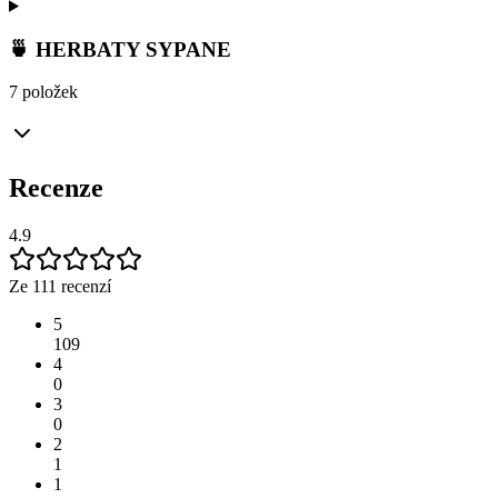
🍵 HERBATY SYPANE
7 položek
Recenze
4.9
Ze 111 recenzí
5
109
4
0
3
0
2
1
1