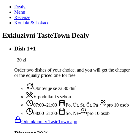
Dealy
Menu
Recenze
Kontakt & Lokace
Exkluzivní TasteTown Dealy
Dish 1+1
−
20
zł
Order two dishes of your choice, and you will get the cheaper
or the equally priced one for free.
Obnovuje se za 30 dní
V podniku i s sebou
07:00–21:00
·
Po, Út, St, Čt, Pá
·
pro 10 osob
08:00–21:00
·
So, Ne
·
pro 10 osob
Odemknout v TasteTown app