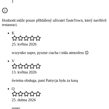
1
Hodnotit může pouze přihlášený uživatel TasteTown, který navštívil
restauraci.
K
25. května 2026
wszystko super, pyszne ciacha i miła atmosfera 😊
V
13. května 2026
świetna obsługa, pani Patrycja była za kasą
Q
25. dubna 2026
super