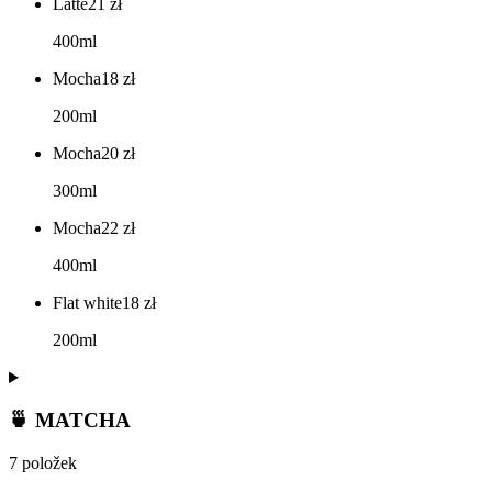
Latte
21
zł
400ml
Mocha
18
zł
200ml
Mocha
20
zł
300ml
Mocha
22
zł
400ml
Flat white
18
zł
200ml
🍵 MATCHA
7 položek