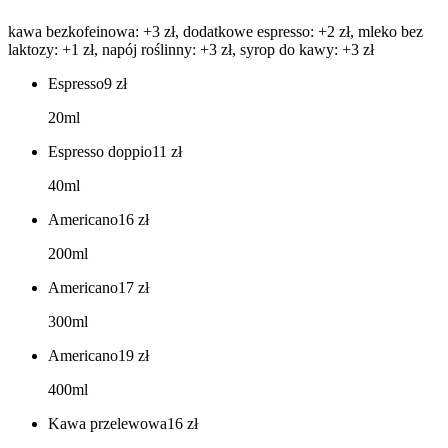
kawa bezkofeinowa: +3 zł, dodatkowe espresso: +2 zł, mleko bez
laktozy: +1 zł, napój roślinny: +3 zł, syrop do kawy: +3 zł
Espresso
9
zł
20ml
Espresso doppio
11
zł
40ml
Americano
16
zł
200ml
Americano
17
zł
300ml
Americano
19
zł
400ml
Kawa przelewowa
16
zł