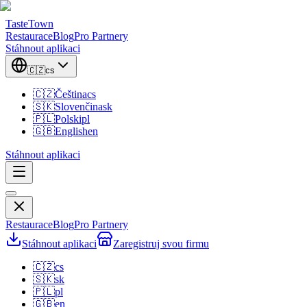
TasteTown
Restaurace
Blog
Pro Partnery
Stáhnout aplikaci
🇨🇿
cs
🇨🇿
Čeština
cs
🇸🇰
Slovenčina
sk
🇵🇱
Polski
pl
🇬🇧
English
en
Stáhnout aplikaci
Restaurace
Blog
Pro Partnery
Stáhnout aplikaci
Zaregistruj svou firmu
🇨🇿
cs
🇸🇰
sk
🇵🇱
pl
🇬🇧
en