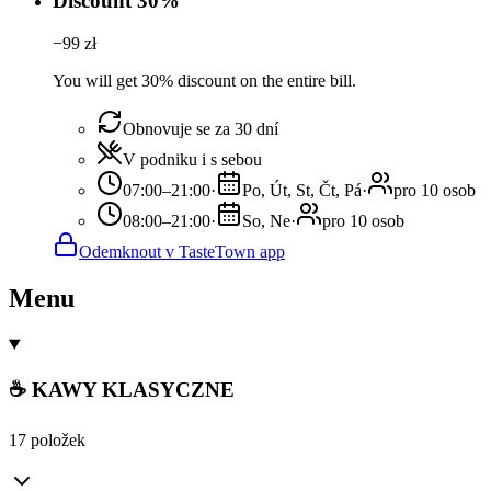
Discount 30%
−
99
zł
You will get 30% discount on the entire bill.
Obnovuje se za 30 dní
V podniku i s sebou
07:00–21:00
·
Po, Út, St, Čt, Pá
·
pro 10 osob
08:00–21:00
·
So, Ne
·
pro 10 osob
Odemknout v TasteTown app
Menu
☕ KAWY KLASYCZNE
17 položek