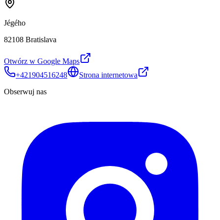
Jégého
82108 Bratislava
Otwórz w Google Maps
+421904516248
Strona internetowa
Obserwuj nas