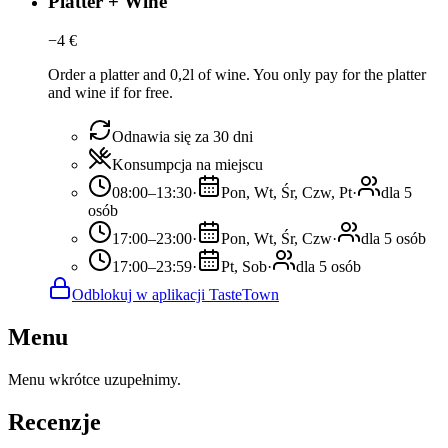
Platter + Wine
−
4
€
Order a platter and 0,2l of wine. You only pay for the platter
and wine if for free.
Odnawia się za 30 dni
Konsumpcja na miejscu
08:00–13:30
·
Pon, Wt, Śr, Czw, Pt
·
dla 5
osób
17:00–23:00
·
Pon, Wt, Śr, Czw
·
dla 5 osób
17:00–23:59
·
Pt, Sob
·
dla 5 osób
Odblokuj w aplikacji TasteTown
Menu
Menu wkrótce uzupełnimy.
Recenzje