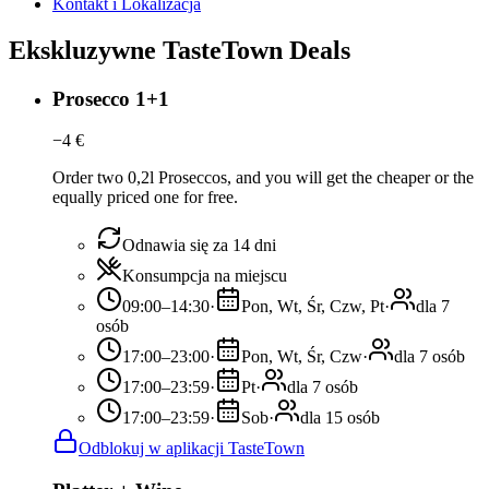
Kontakt i Lokalizacja
Ekskluzywne TasteTown Deals
Prosecco 1+1
−
4
€
Order two 0,2l Proseccos, and you will get the cheaper or the
equally priced one for free.
Odnawia się za 14 dni
Konsumpcja na miejscu
09:00–14:30
·
Pon, Wt, Śr, Czw, Pt
·
dla 7
osób
17:00–23:00
·
Pon, Wt, Śr, Czw
·
dla 7 osób
17:00–23:59
·
Pt
·
dla 7 osób
17:00–23:59
·
Sob
·
dla 15 osób
Odblokuj w aplikacji TasteTown