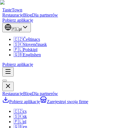
TasteTown
Restauracje
Blog
Dla partnerów
Pobierz aplikację
🇵🇱
pl
🇨🇿
Čeština
cs
🇸🇰
Slovenčina
sk
🇵🇱
Polski
pl
🇬🇧
English
en
Pobierz aplikację
Restauracje
Blog
Dla partnerów
Pobierz aplikację
Zarejestruj swoją firmę
🇨🇿
cs
🇸🇰
sk
🇵🇱
pl
🇬🇧
en