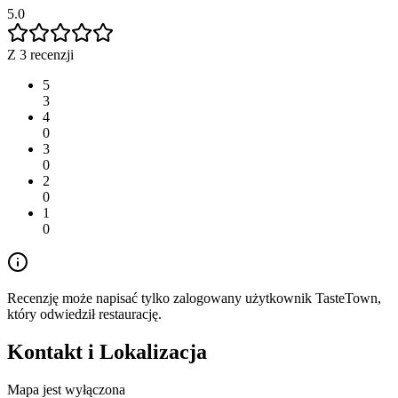
5.0
Z 3 recenzji
5
3
4
0
3
0
2
0
1
0
Recenzję może napisać tylko zalogowany użytkownik TasteTown,
który odwiedził restaurację.
Kontakt i Lokalizacja
Mapa jest wyłączona