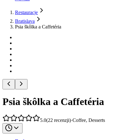
Restauracje
Bratislava
Psia škôlka a Caffetéria
Psia škôlka a Caffetéria
5.0
(
22
recenzji
)
·
Coffee, Desserts