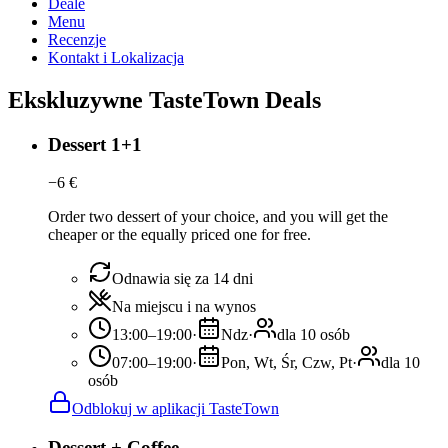
Deale
Menu
Recenzje
Kontakt i Lokalizacja
Ekskluzywne TasteTown Deals
Dessert 1+1
−
6
€
Order two dessert of your choice, and you will get the
cheaper or the equally priced one for free.
Odnawia się za 14 dni
Na miejscu i na wynos
13:00–19:00
·
Ndz
·
dla 10 osób
07:00–19:00
·
Pon, Wt, Śr, Czw, Pt
·
dla 10
osób
Odblokuj w aplikacji TasteTown
Dessert + Coffee