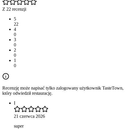
Z 22 recenzji
5
22
4
0
3
0
2
0
1
0
Recenzję może napisać tylko zalogowany użytkownik TasteTown,
który odwiedził restaurację.
I
21 czerwca 2026
super