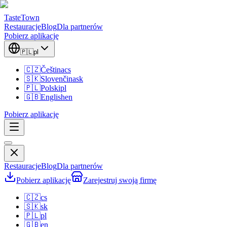
TasteTown
Restauracje
Blog
Dla partnerów
Pobierz aplikację
🇵🇱
pl
🇨🇿
Čeština
cs
🇸🇰
Slovenčina
sk
🇵🇱
Polski
pl
🇬🇧
English
en
Pobierz aplikację
Restauracje
Blog
Dla partnerów
Pobierz aplikację
Zarejestruj swoją firmę
🇨🇿
cs
🇸🇰
sk
🇵🇱
pl
🇬🇧
en