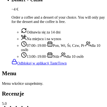
−
4
€
Order a coffee and a dessert of your choice. You will only pay
for the dessert and the coffee is free.
Odnawia się za 14 dni
Na miejscu i na wynos
07:00–19:00
·
Pon, Wt, Śr, Czw, Pt
·
dla 10
osób
13:00–19:00
·
Ndz
·
dla 10 osób
Odblokuj w aplikacji TasteTown
Menu
Menu wkrótce uzupełnimy.
Recenzje
5.0