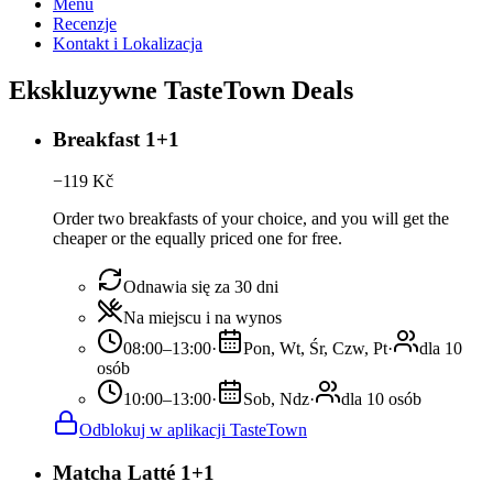
Menu
Recenzje
Kontakt i Lokalizacja
Ekskluzywne TasteTown Deals
Breakfast 1+1
−
119
Kč
Order two breakfasts of your choice, and you will get the
cheaper or the equally priced one for free.
Odnawia się za 30 dni
Na miejscu i na wynos
08:00–13:00
·
Pon, Wt, Śr, Czw, Pt
·
dla 10
osób
10:00–13:00
·
Sob, Ndz
·
dla 10 osób
Odblokuj w aplikacji TasteTown
Matcha Latté 1+1