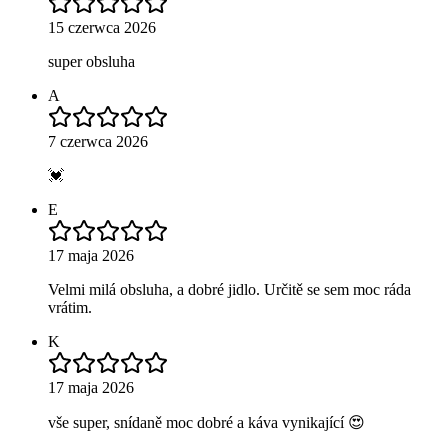
15 czerwca 2026
super obsluha
A
7 czerwca 2026
💓
E
17 maja 2026
Velmi milá obsluha, a dobré jidlo. Určitě se sem moc ráda
vrátim.
K
17 maja 2026
vše super, snídaně moc dobré a káva vynikající 😍