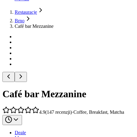
Restauracje
Brno
Café bar Mezzanine
Café bar Mezzanine
4.9
(
147
recenzji
)
·
Coffee, Breakfast, Matcha
Deale