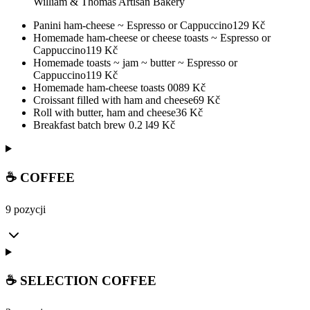
William & Thomas Artisan Bakery
Panini ham-cheese ~ Espresso or Cappuccino
129
Kč
Homemade ham-cheese or cheese toasts ~ Espresso or
Cappuccino
119
Kč
Homemade toasts ~ jam ~ butter ~ Espresso or
Cappuccino
119
Kč
Homemade ham-cheese toasts 00
89
Kč
Croissant filled with ham and cheese
69
Kč
Roll with butter, ham and cheese
36
Kč
Breakfast batch brew 0.2 l
49
Kč
☕ COFFEE
9 pozycji
☕ SELECTION COFFEE