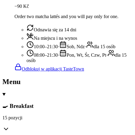
−
90
Kč
Order two matcha lattés and you will pay only for one.
Odnawia się za 14 dni
Na miejscu i na wynos
10:00–21:30
·
Sob, Ndz
·
dla 15 osób
08:00–21:30
·
Pon, Wt, Śr, Czw, Pt
·
dla 15
osób
Odblokuj w aplikacji TasteTown
Menu
🍳 Breakfast
15 pozycji