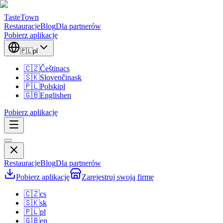
TasteTown
Restauracje
Blog
Dla partnerów
Pobierz aplikację
🇵🇱
pl
🇨🇿
Čeština
cs
🇸🇰
Slovenčina
sk
🇵🇱
Polski
pl
🇬🇧
English
en
Pobierz aplikację
Restauracje
Blog
Dla partnerów
Pobierz aplikację
Zarejestruj swoją firmę
🇨🇿
cs
🇸🇰
sk
🇵🇱
pl
🇬🇧
en