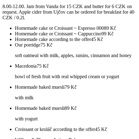
8.00-12.00. Jam from Vanda for 15 CZK and butter for 6 CZK on
request. Apple cider from Ujčov can be ordered for breakfast for 40
CZK / 0.2l.
Homemade cake or Croissant ~ Espresso 000
89
Kč
Homemade cake or Croissant ~ Cappuccino
99
Kč
Homemade cake according to the offer
45
Kč
Our porridge
75
Kč
soft oatmeal with milk, apples, raisins, cinnamon and honey
Macedonia
75
Kč
bowl of fresh fruit with real whipped cream or yogurt
Homemade baked muesli
79
Kč
with milk
Homemade baked muesli
89
Kč
with yogurt
Croissant or kroláč according to the offer
45
Kč