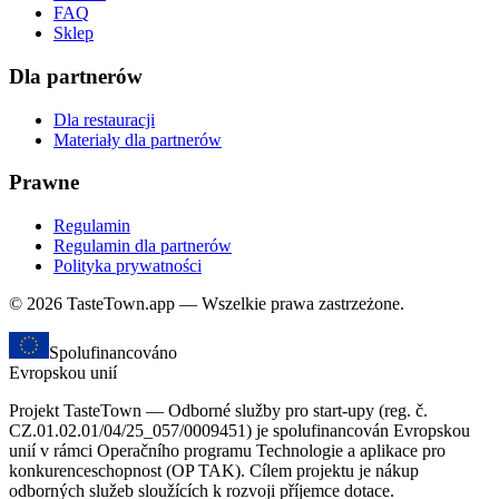
FAQ
Sklep
Dla partnerów
Dla restauracji
Materiały dla partnerów
Prawne
Regulamin
Regulamin dla partnerów
Polityka prywatności
© 2026 TasteTown.app — Wszelkie prawa zastrzeżone.
Spolufinancováno
Evropskou unií
Projekt TasteTown — Odborné služby pro start-upy (reg. č.
CZ.01.02.01/04/25_057/0009451) je spolufinancován Evropskou
unií v rámci Operačního programu Technologie a aplikace pro
konkurenceschopnost (OP TAK). Cílem projektu je nákup
odborných služeb sloužících k rozvoji příjemce dotace.