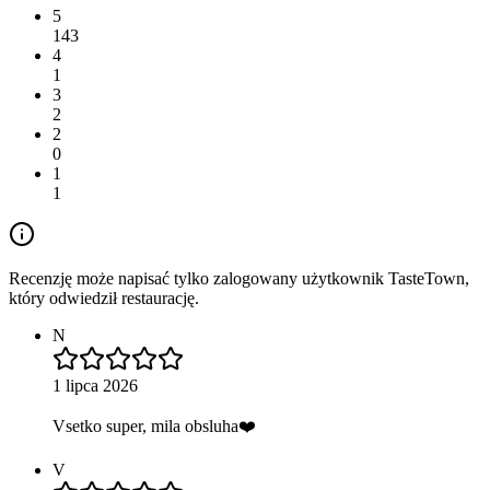
5
143
4
1
3
2
2
0
1
1
Recenzję może napisać tylko zalogowany użytkownik TasteTown,
który odwiedził restaurację.
N
1 lipca 2026
Vsetko super, mila obsluha❤️
V