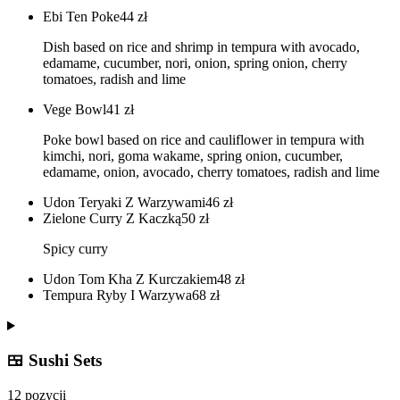
Ebi Ten Poke
44
zł
Dish based on rice and shrimp in tempura with avocado,
edamame, cucumber, nori, onion, spring onion, cherry
tomatoes, radish and lime
Vege Bowl
41
zł
Poke bowl based on rice and cauliflower in tempura with
kimchi, nori, goma wakame, spring onion, cucumber,
edamame, onion, avocado, cherry tomatoes, radish and lime
Udon Teryaki Z Warzywami
46
zł
Zielone Curry Z Kaczką
50
zł
Spicy curry
Udon Tom Kha Z Kurczakiem
48
zł
Tempura Ryby I Warzywa
68
zł
🍱 Sushi Sets
12 pozycji