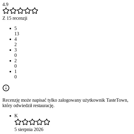
4.9
Z 15 recenzji
5
13
4
2
3
0
2
0
1
0
Recenzję może napisać tylko zalogowany użytkownik TasteTown,
który odwiedził restaurację.
K
5 sierpnia 2026