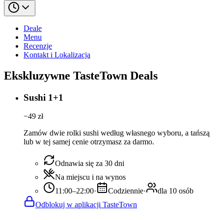
Deale
Menu
Recenzje
Kontakt i Lokalizacja
Ekskluzywne TasteTown Deals
Sushi 1+1
−
49
zł
Zamów dwie rolki sushi według własnego wyboru, a tańszą
lub w tej samej cenie otrzymasz za darmo.
Odnawia się za 30 dni
Na miejscu i na wynos
11:00–22:00
·
Codziennie
·
dla 10 osób
Odblokuj w aplikacji TasteTown