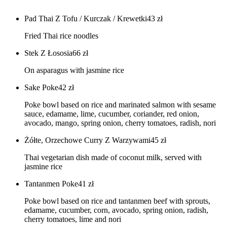
Pad Thai Z Tofu / Kurczak / Krewetki
43
zł
Fried Thai rice noodles
Stek Z Łososia
66
zł
On asparagus with jasmine rice
Sake Poke
42
zł
Poke bowl based on rice and marinated salmon with sesame
sauce, edamame, lime, cucumber, coriander, red onion,
avocado, mango, spring onion, cherry tomatoes, radish, nori
Żółte, Orzechowe Curry Z Warzywami
45
zł
Thai vegetarian dish made of coconut milk, served with
jasmine rice
Tantanmen Poke
41
zł
Poke bowl based on rice and tantanmen beef with sprouts,
edamame, cucumber, corn, avocado, spring onion, radish,
cherry tomatoes, lime and nori