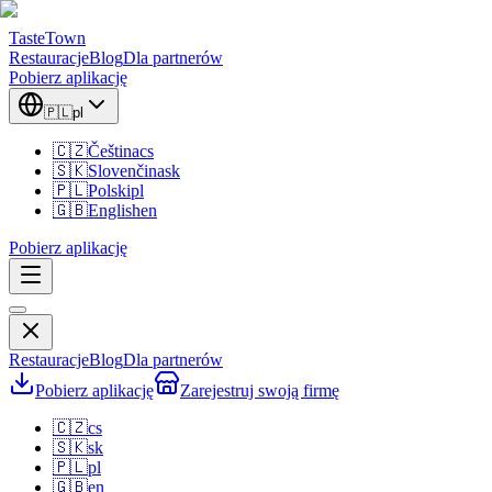
TasteTown
Restauracje
Blog
Dla partnerów
Pobierz aplikację
🇵🇱
pl
🇨🇿
Čeština
cs
🇸🇰
Slovenčina
sk
🇵🇱
Polski
pl
🇬🇧
English
en
Pobierz aplikację
Restauracje
Blog
Dla partnerów
Pobierz aplikację
Zarejestruj swoją firmę
🇨🇿
cs
🇸🇰
sk
🇵🇱
pl
🇬🇧
en