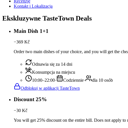
Recenzje
Kontakt i Lokalizacja
Ekskluzywne TasteTown Deals
Main Dish 1+1
−
369
Kč
Order two main dishes of your choice, and you will get the cheap
Odnawia się za 14 dni
Konsumpcja na miejscu
10:00–22:00
·
Codziennie
·
dla 10 osób
Odblokuj w aplikacji TasteTown
Discount 25%
−
30
Kč
You will get 25% discount on the entire bill. Does not apply to 