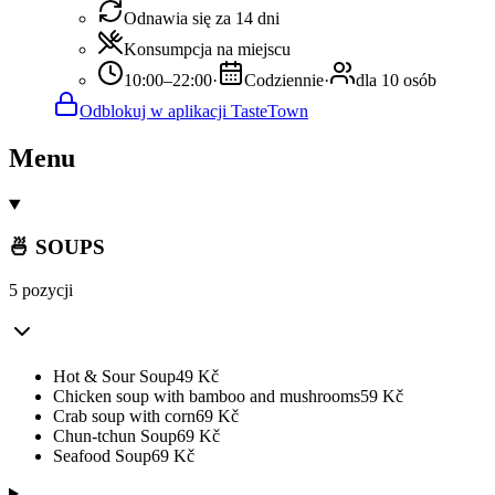
Odnawia się za 14 dni
Konsumpcja na miejscu
10:00–22:00
·
Codziennie
·
dla 10 osób
Odblokuj w aplikacji TasteTown
Menu
🍜 SOUPS
5 pozycji
Hot & Sour Soup
49
Kč
Chicken soup with bamboo and mushrooms
59
Kč
Crab soup with corn
69
Kč
Chun-tchun Soup
69
Kč
Seafood Soup
69
Kč