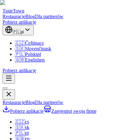
TasteTown
Restauracje
Blog
Dla partnerów
Pobierz aplikację
🇵🇱
pl
🇨🇿
Čeština
cs
🇸🇰
Slovenčina
sk
🇵🇱
Polski
pl
🇬🇧
English
en
Pobierz aplikację
Restauracje
Blog
Dla partnerów
Pobierz aplikację
Zarejestruj swoją firmę
🇨🇿
cs
🇸🇰
sk
🇵🇱
pl
🇬🇧
en