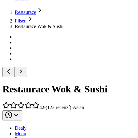
Restaurace
Pilsen
Restaurace Wok & Sushi
Restaurace Wok & Sushi
4.9
(
123
recenzí
)
·
Asian
Dealy
Menu