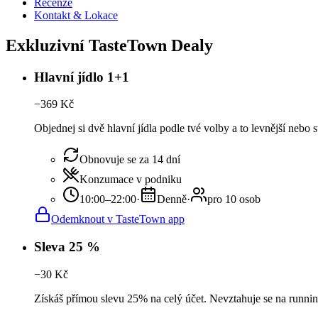
Recenze
Kontakt & Lokace
Exkluzivní TasteTown Dealy
Hlavní jídlo 1+1
−
369
Kč
Objednej si dvě hlavní jídla podle tvé volby a to levnější nebo
Obnovuje se za 14 dní
Konzumace v podniku
10:00–22:00
·
Denně
·
pro 10 osob
Odemknout v TasteTown app
Sleva 25 %
−
30
Kč
Získáš přímou slevu 25% na celý účet. Nevztahuje se na runnin