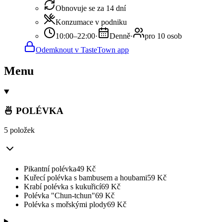
Obnovuje se za 14 dní
Konzumace v podniku
10:00–22:00
·
Denně
·
pro 10 osob
Odemknout v TasteTown app
Menu
🍜 POLÉVKA
5 položek
Pikantní polévka
49
Kč
Kuřecí polévka s bambusem a houbami
59
Kč
Krabí polévka s kukuřicí
69
Kč
Polévka "Chun-tchun"
69
Kč
Polévka s mořskými plody
69
Kč