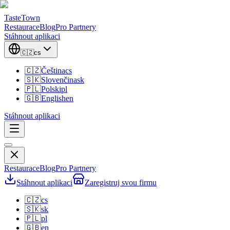
TasteTown
Restaurace
Blog
Pro Partnery
Stáhnout aplikaci
🇨🇿
cs
🇨🇿
Čeština
cs
🇸🇰
Slovenčina
sk
🇵🇱
Polski
pl
🇬🇧
English
en
Stáhnout aplikaci
Restaurace
Blog
Pro Partnery
Stáhnout aplikaci
Zaregistruj svou firmu
🇨🇿
cs
🇸🇰
sk
🇵🇱
pl
🇬🇧
en