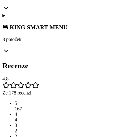
🍔 KING SMART MENU
8 položek
Recenze
4.8
Ze 178 recenzí
5
167
4
4
3
2
2