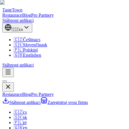
TasteTown
Restaurace
Blog
Pro Partnery
Stáhnout aplikaci
🇨🇿
cs
🇨🇿
Čeština
cs
🇸🇰
Slovenčina
sk
🇵🇱
Polski
pl
🇬🇧
English
en
Stáhnout aplikaci
Restaurace
Blog
Pro Partnery
Stáhnout aplikaci
Zaregistruj svou firmu
🇨🇿
cs
🇸🇰
sk
🇵🇱
pl
🇬🇧
en