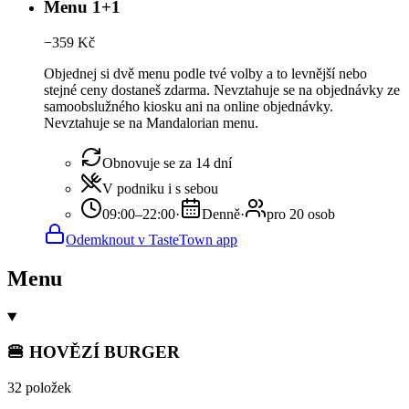
Menu 1+1
−
359
Kč
Objednej si dvě menu podle tvé volby a to levnější nebo
stejné ceny dostaneš zdarma. Nevztahuje se na objednávky ze
samoobslužného kiosku ani na online objednávky.
Nevztahuje se na Mandalorian menu.
Obnovuje se za 14 dní
V podniku i s sebou
09:00–22:00
·
Denně
·
pro 20 osob
Odemknout v TasteTown app
Menu
🍔 HOVĚZÍ BURGER
32 položek