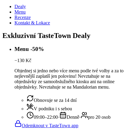
Dealy
Menu
Recenze
Kontakt & Lokace
Exkluzivní TasteTown Dealy
Menu -50%
−
130
Kč
Objednej si jedno nebo více menu podle tvé volby a za to
nejlevnější zaplatíš jen polovinu! Nevztahuje se na
objednávky ze samoobslužného kiosku ani na online
objednávky. Nevztahuje se na Mandalorian menu.
Obnovuje se za 14 dní
V podniku i s sebou
09:00–22:00
·
Denně
·
pro 20 osob
Odemknout v TasteTown app