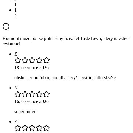
1
1
4
Hodnotit může pouze přihlášený uživatel TasteTown, který navštívil
restauraci.
Z
18. července 2026
obsluha v pořádku, poradila a vyšla vstříc, jídlo skvělé
N
16. července 2026
super burgr
E