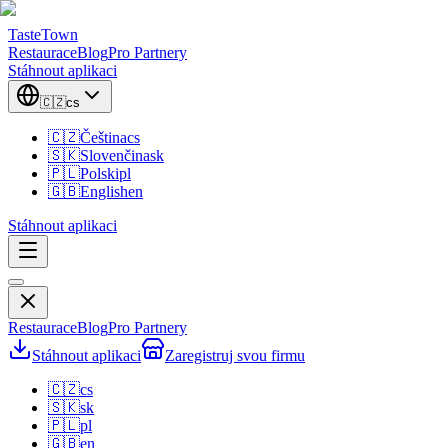
TasteTown
Restaurace
Blog
Pro Partnery
Stáhnout aplikaci
🇨🇿
cs
🇨🇿
Čeština
cs
🇸🇰
Slovenčina
sk
🇵🇱
Polski
pl
🇬🇧
English
en
Stáhnout aplikaci
Restaurace
Blog
Pro Partnery
Stáhnout aplikaci
Zaregistruj svou firmu
🇨🇿
cs
🇸🇰
sk
🇵🇱
pl
🇬🇧
en