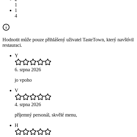
1
1
4
Hodnotit může pouze přihlášený uživatel TasteTown, který navštívil
restauraci.
Y
6. srpna 2026
jo vpoho
V
4. srpna 2026
příjemný personál, skvělé menu,
H