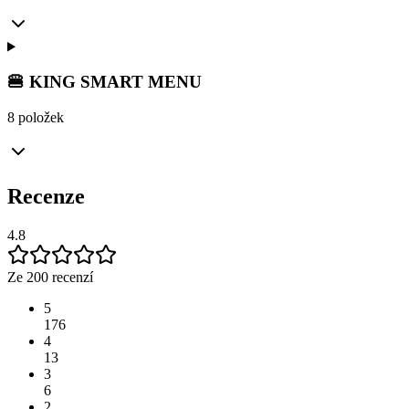
🍔 KING SMART MENU
8 položek
Recenze
4.8
Ze 200 recenzí
5
176
4
13
3
6
2