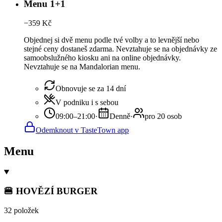
Menu 1+1
−
359
Kč
Objednej si dvě menu podle tvé volby a to levnější nebo
stejné ceny dostaneš zdarma. Nevztahuje se na objednávky ze
samoobslužného kiosku ani na online objednávky.
Nevztahuje se na Mandalorian menu.
Obnovuje se za 14 dní
V podniku i s sebou
09:00–21:00
·
Denně
·
pro 20 osob
Odemknout v TasteTown app
Menu
🍔 HOVĚZÍ BURGER
32 položek