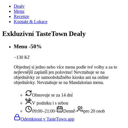
Dealy
Menu
Recenze
Kontakt & Lokace
Exkluzivní TasteTown Dealy
Menu -50%
−
130
Kč
Objednej si jedno nebo více menu podle tvé volby a za to
nejlevnější zaplatíš jen polovinu! Nevztahuje se na
objednávky ze samoobslužného kiosku ani na online
objednávky. Nevztahuje se na Mandalorian menu.
Obnovuje se za 14 dní
V podniku i s sebou
09:00–21:00
·
Denně
·
pro 20 osob
Odemknout v TasteTown app