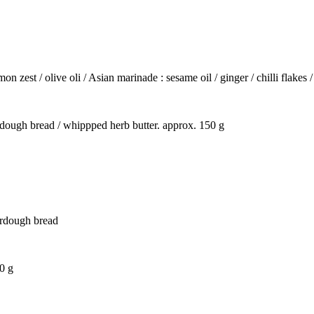
n zest / olive oli / Asian marinade : sesame oil / ginger / chilli flakes 
urdough bread / whippped herb butter. approx. 150 g
sourdough bread
0 g