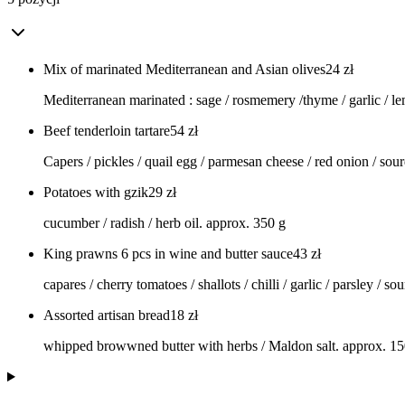
Mix of marinated Mediterranean and Asian olives
24
zł
Mediterranean marinated : sage / rosmemery /thyme / garlic / lemo
Beef tenderloin tartare
54
zł
Capers / pickles / quail egg / parmesan cheese / red onion / so
Potatoes with gzik
29
zł
cucumber / radish / herb oil. approx. 350 g
King prawns 6 pcs in wine and butter sauce
43
zł
capares / cherry tomatoes / shallots / chilli / garlic / parsley / 
Assorted artisan bread
18
zł
whipped browwned butter with herbs / Maldon salt. approx. 15