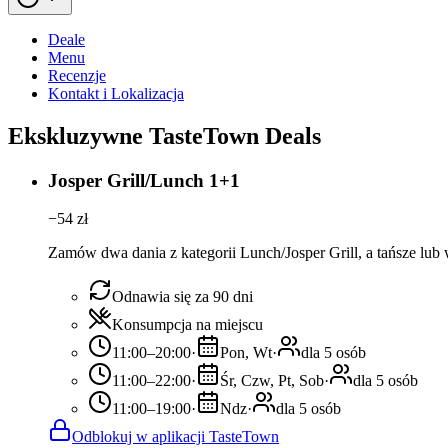
Deale
Menu
Recenzje
Kontakt i Lokalizacja
Ekskluzywne TasteTown Deals
Josper Grill/Lunch 1+1
−
54
zł
Zamów dwa dania z kategorii Lunch/Josper Grill, a tańsze lub w
Odnawia się za 90 dni
Konsumpcja na miejscu
11:00–20:00
·
Pon, Wt
·
dla 5 osób
11:00–22:00
·
Śr, Czw, Pt, Sob
·
dla 5 osób
11:00–19:00
·
Ndz
·
dla 5 osób
Odblokuj w aplikacji TasteTown