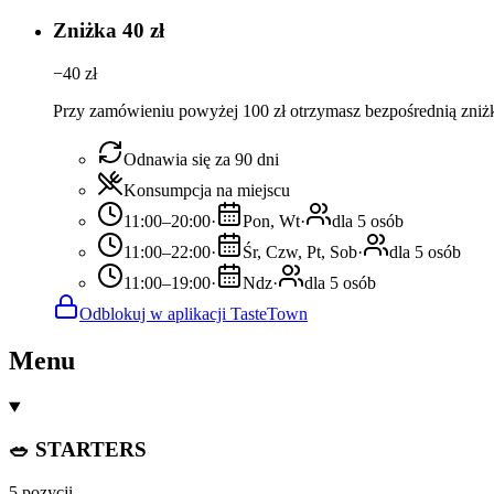
Zniżka 40 zł
−
40
zł
Przy zamówieniu powyżej 100 zł otrzymasz bezpośrednią zniżk
Odnawia się za 90 dni
Konsumpcja na miejscu
11:00–20:00
·
Pon, Wt
·
dla 5 osób
11:00–22:00
·
Śr, Czw, Pt, Sob
·
dla 5 osób
11:00–19:00
·
Ndz
·
dla 5 osób
Odblokuj w aplikacji TasteTown
Menu
🥗 STARTERS
5 pozycji