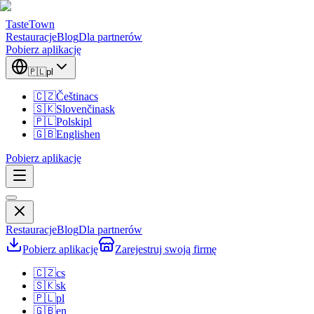
TasteTown
Restauracje
Blog
Dla partnerów
Pobierz aplikację
🇵🇱
pl
🇨🇿
Čeština
cs
🇸🇰
Slovenčina
sk
🇵🇱
Polski
pl
🇬🇧
English
en
Pobierz aplikację
Restauracje
Blog
Dla partnerów
Pobierz aplikację
Zarejestruj swoją firmę
🇨🇿
cs
🇸🇰
sk
🇵🇱
pl
🇬🇧
en