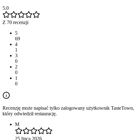
5.0
Z 70 recenzji
5
69
4
1
3
0
2
0
1
0
Recenzję może napisać tylko zalogowany użytkownik TasteTown,
który odwiedził restaurację.
M
25 lipca 2026