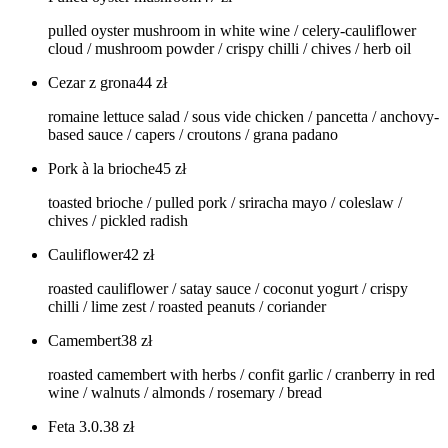
pulled oyster mushroom in white wine / celery-cauliflower
cloud / mushroom powder / crispy chilli / chives / herb oil
Cezar z grona
44
zł
romaine lettuce salad / sous vide chicken / pancetta / anchovy-
based sauce / capers / croutons / grana padano
Pork à la brioche
45
zł
toasted brioche / pulled pork / sriracha mayo / coleslaw /
chives / pickled radish
Cauliflower
42
zł
roasted cauliflower / satay sauce / coconut yogurt / crispy
chilli / lime zest / roasted peanuts / coriander
Camembert
38
zł
roasted camembert with herbs / confit garlic / cranberry in red
wine / walnuts / almonds / rosemary / bread
Feta 3.0.
38
zł