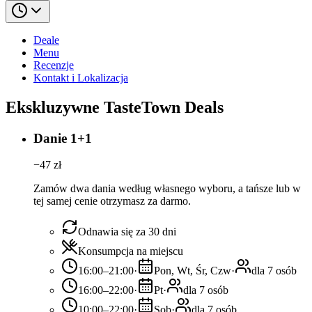
Deale
Menu
Recenzje
Kontakt i Lokalizacja
Ekskluzywne TasteTown Deals
Danie 1+1
−
47
zł
Zamów dwa dania według własnego wyboru, a tańsze lub w
tej samej cenie otrzymasz za darmo.
Odnawia się za 30 dni
Konsumpcja na miejscu
16:00–21:00
·
Pon, Wt, Śr, Czw
·
dla 7 osób
16:00–22:00
·
Pt
·
dla 7 osób
10:00–22:00
·
Sob
·
dla 7 osób