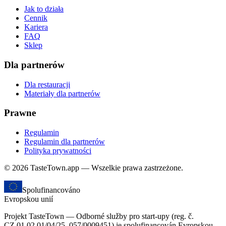
Jak to działa
Cennik
Kariera
FAQ
Sklep
Dla partnerów
Dla restauracji
Materiały dla partnerów
Prawne
Regulamin
Regulamin dla partnerów
Polityka prywatności
© 2026 TasteTown.app — Wszelkie prawa zastrzeżone.
Spolufinancováno
Evropskou unií
Projekt TasteTown — Odborné služby pro start-upy (reg. č.
CZ.01.02.01/04/25_057/0009451) je spolufinancován Evropskou