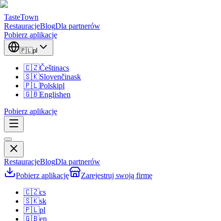
TasteTown
Restauracje
Blog
Dla partnerów
Pobierz aplikację
🇵🇱
pl
🇨🇿
Čeština
cs
🇸🇰
Slovenčina
sk
🇵🇱
Polski
pl
🇬🇧
English
en
Pobierz aplikację
Restauracje
Blog
Dla partnerów
Pobierz aplikację
Zarejestruj swoją firmę
🇨🇿
cs
🇸🇰
sk
🇵🇱
pl
🇬🇧
en