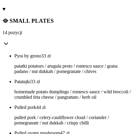
🥘 SMALL PLATES
14 pozycji
Pyra by grono
33
zł
patatki potatoes / arugula pesto / romesco sauce / grana
padano / nut dukkah / pomegranate / chives
Patatajki
33
zł
homemade potato dumplings / romesco sauce / wild broccoli /
crumbled feta cheese / pangrattato / herb oil
Pulled pork
44
zł
pulled pork / celery-cauliflower cloud / coriander /
pomegranate / nut dukkah / crispy chilli
Pulled oyster mushroom
47
zł