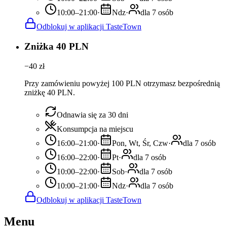
10:00–21:00
·
Ndz
·
dla 7 osób
Odblokuj w aplikacji TasteTown
Zniżka 40 PLN
−
40
zł
Przy zamówieniu powyżej 100 PLN otrzymasz bezpośrednią
zniżkę 40 PLN.
Odnawia się za 30 dni
Konsumpcja na miejscu
16:00–21:00
·
Pon, Wt, Śr, Czw
·
dla 7 osób
16:00–22:00
·
Pt
·
dla 7 osób
10:00–22:00
·
Sob
·
dla 7 osób
10:00–21:00
·
Ndz
·
dla 7 osób
Odblokuj w aplikacji TasteTown
Menu