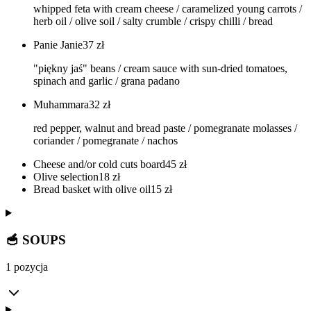
whipped feta with cream cheese / caramelized young carrots /
herb oil / olive soil / salty crumble / crispy chilli / bread
Panie Janie
37
zł
"piękny jaś" beans / cream sauce with sun-dried tomatoes,
spinach and garlic / grana padano
Muhammara
32
zł
red pepper, walnut and bread paste / pomegranate molasses /
coriander / pomegranate / nachos
Cheese and/or cold cuts board
45
zł
Olive selection
18
zł
Bread basket with olive oil
15
zł
🥣 SOUPS
1 pozycja