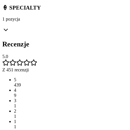
🍦 SPECIALTY
1 pozycja
Recenzje
5.0
Z 451 recenzji
5
439
4
9
3
1
2
1
1
1