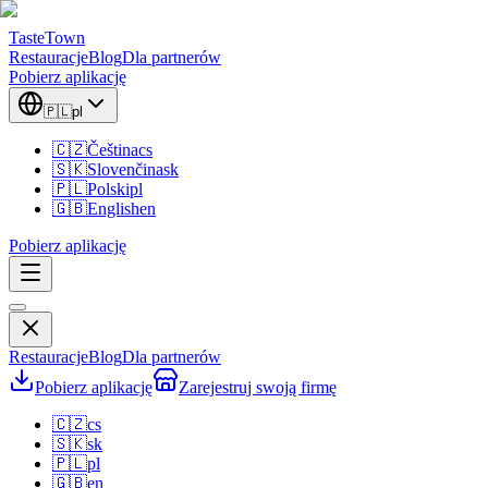
TasteTown
Restauracje
Blog
Dla partnerów
Pobierz aplikację
🇵🇱
pl
🇨🇿
Čeština
cs
🇸🇰
Slovenčina
sk
🇵🇱
Polski
pl
🇬🇧
English
en
Pobierz aplikację
Restauracje
Blog
Dla partnerów
Pobierz aplikację
Zarejestruj swoją firmę
🇨🇿
cs
🇸🇰
sk
🇵🇱
pl
🇬🇧
en