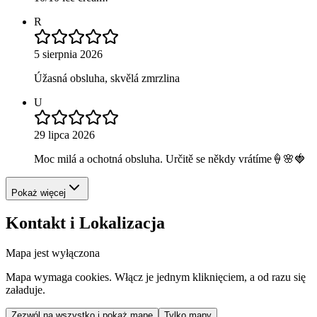
R
5 sierpnia 2026
Úžasná obsluha, skvělá zmrzlina
U
29 lipca 2026
Moc milá a ochotná obsluha. Určitě se někdy vrátíme🍦🌸🍓
Pokaż więcej
Kontakt i Lokalizacja
Mapa jest wyłączona
Mapa wymaga cookies. Włącz je jednym kliknięciem, a od razu się
załaduje.
Zezwól na wszystko i pokaż mapę
Tylko mapy