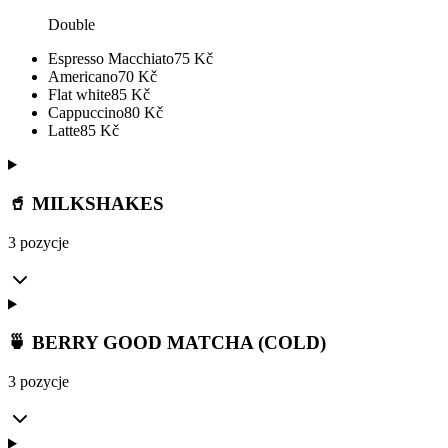
Double
Espresso Macchiato
75
Kč
Americano
70
Kč
Flat white
85
Kč
Cappuccino
80
Kč
Latte
85
Kč
🥤 MILKSHAKES
3 pozycje
🍵 BERRY GOOD MATCHA (COLD)
3 pozycje