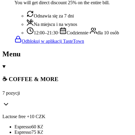
You will get direct discount 25% on the entire bill.
Odnawia się za 7 dni
Na miejscu i na wynos
12:00–21:30
·
Codziennie
·
dla 10 osób
Odblokuj w aplikacji TasteTown
Menu
☕ COFFEE & MORE
7 pozycji
Lactose free +10 CZK
Espresso
60
Kč
Espresso
75
Kč