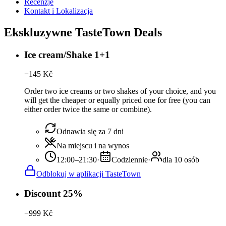
Recenzje
Kontakt i Lokalizacja
Ekskluzywne TasteTown Deals
Ice cream/Shake 1+1
−
145
Kč
Order two ice creams or two shakes of your choice, and you
will get the cheaper or equally priced one for free (you can
either order twice the same or combine).
Odnawia się za 7 dni
Na miejscu i na wynos
12:00–21:30
·
Codziennie
·
dla 10 osób
Odblokuj w aplikacji TasteTown
Discount 25%
−
999
Kč