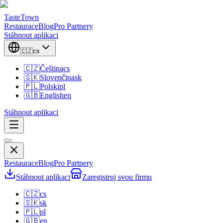
TasteTown
Restaurace
Blog
Pro Partnery
Stáhnout aplikaci
🇨🇿
cs
🇨🇿
Čeština
cs
🇸🇰
Slovenčina
sk
🇵🇱
Polski
pl
🇬🇧
English
en
Stáhnout aplikaci
Restaurace
Blog
Pro Partnery
Stáhnout aplikaci
Zaregistruj svou firmu
🇨🇿
cs
🇸🇰
sk
🇵🇱
pl
🇬🇧
en