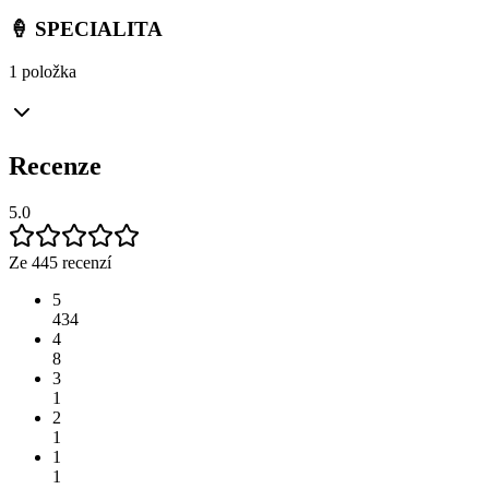
🍦 SPECIALITA
1 položka
Recenze
5.0
Ze 445 recenzí
5
434
4
8
3
1
2
1
1
1