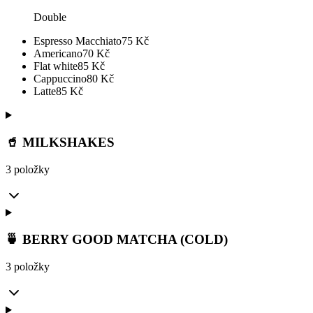
Double
Espresso Macchiato
75
Kč
Americano
70
Kč
Flat white
85
Kč
Cappuccino
80
Kč
Latte
85
Kč
🥤 MILKSHAKES
3 položky
🍵 BERRY GOOD MATCHA (COLD)
3 položky