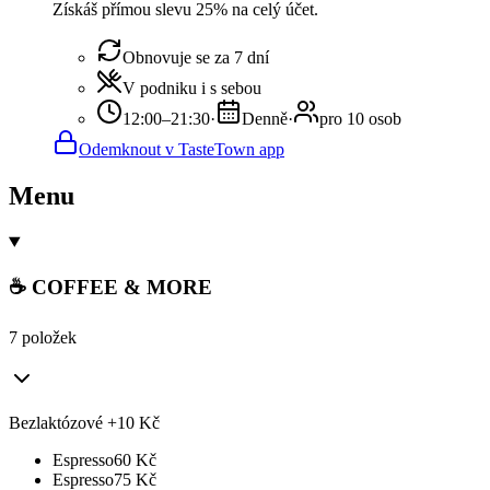
Získáš přímou slevu 25% na celý účet.
Obnovuje se za 7 dní
V podniku i s sebou
12:00–21:30
·
Denně
·
pro 10 osob
Odemknout v TasteTown app
Menu
☕ COFFEE & MORE
7 položek
Bezlaktózové +10 Kč
Espresso
60
Kč
Espresso
75
Kč