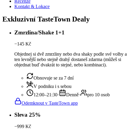
Recenze
Kontakt & Lokace
Exkluzivní TasteTown Dealy
Zmrzlina/Shake 1+1
−
145
Kč
Objednej si dvě zmrzliny nebo dva shaky podle své volby a
ten levnější nebo stejně drahý dostaneš zdarma (můžeš si
objednat buď dvakrát to stejné, nebo kombinaci).
Obnovuje se za 7 dní
V podniku i s sebou
12:00–21:30
·
Denně
·
pro 10 osob
Odemknout v TasteTown app
Sleva 25%
−
999
Kč