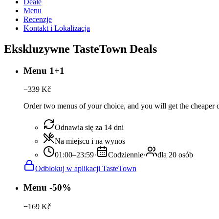
Deale
Menu
Recenzje
Kontakt i Lokalizacja
Ekskluzywne TasteTown Deals
Menu 1+1
−
339
Kč
Order two menus of your choice, and you will get the cheaper or
Odnawia się za 14 dni
Na miejscu i na wynos
01:00–23:59
·
Codziennie
·
dla 20 osób
Odblokuj w aplikacji TasteTown
Menu -50%
−
169
Kč