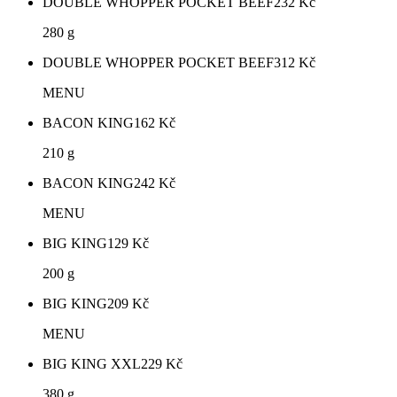
DOUBLE WHOPPER POCKET BEEF
232
Kč
280 g
DOUBLE WHOPPER POCKET BEEF
312
Kč
MENU
BACON KING
162
Kč
210 g
BACON KING
242
Kč
MENU
BIG KING
129
Kč
200 g
BIG KING
209
Kč
MENU
BIG KING XXL
229
Kč
380 g