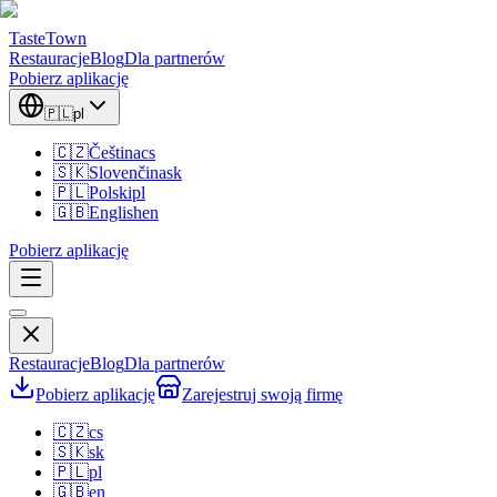
TasteTown
Restauracje
Blog
Dla partnerów
Pobierz aplikację
🇵🇱
pl
🇨🇿
Čeština
cs
🇸🇰
Slovenčina
sk
🇵🇱
Polski
pl
🇬🇧
English
en
Pobierz aplikację
Restauracje
Blog
Dla partnerów
Pobierz aplikację
Zarejestruj swoją firmę
🇨🇿
cs
🇸🇰
sk
🇵🇱
pl
🇬🇧
en