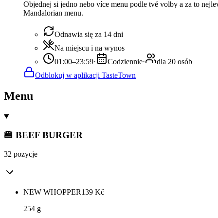
Objednej si jedno nebo více menu podle tvé volby a za to nejl
Mandalorian menu.
Odnawia się za 14 dni
Na miejscu i na wynos
01:00–23:59
·
Codziennie
·
dla 20 osób
Odblokuj w aplikacji TasteTown
Menu
🍔 BEEF BURGER
32 pozycje
NEW WHOPPER
139
Kč
254 g