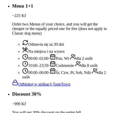
Menu 1+1
−
225
Kč
Order two Menus of your choice, and you will get the
cheaper or the equally priced one for free (does not apply to
Classic dog menu)
Odnawia się za 30 dni
Na miejscu i na wynos
00:00–02:00
·
Pon, Wt
·
dla 2 osób
10:00–23:59
·
Codziennie
·
dla 8 osób
00:00–06:00
·
Śr, Czw, Pt, Sob, Ndz
·
dla 2
osób
Odblokuj w aplikacji TasteTown
Discount 30%
−
999
Kč
You will get 30% discount on the entire bill.