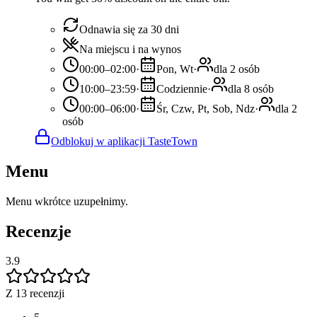
Odnawia się za 30 dni
Na miejscu i na wynos
00:00–02:00
·
Pon, Wt
·
dla 2 osób
10:00–23:59
·
Codziennie
·
dla 8 osób
00:00–06:00
·
Śr, Czw, Pt, Sob, Ndz
·
dla 2
osób
Odblokuj w aplikacji TasteTown
Menu
Menu wkrótce uzupełnimy.
Recenzje
3.9
Z 13 recenzji