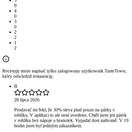
5
9
4
0
3
0
2
2
1
2
Recenzję może napisać tylko zalogowany użytkownik TasteTown,
który odwiedził restaurację.
B
28 lipca 2026
Prodavač mi řekl, že 30% sleva platí pouze na párky v
rohlíku. V aplikaci to ale není uvedeno. Chtěl jsem jen párek
v rohlíku bez nápoje a hranolek. Vypadal dost naštvaně. V 19
hodin jsem byl jediným zákazníkem.