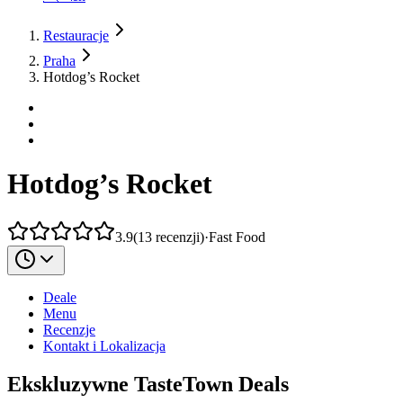
Restauracje
Praha
Hotdog’s Rocket
Hotdog’s Rocket
3.9
(
13
recenzji
)
·
Fast Food
Deale
Menu
Recenzje
Kontakt i Lokalizacja
Ekskluzywne TasteTown Deals