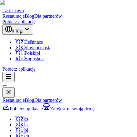
TasteTown
Restauracje
Blog
Dla partnerów
Pobierz aplikację
🇵🇱
pl
🇨🇿
Čeština
cs
🇸🇰
Slovenčina
sk
🇵🇱
Polski
pl
🇬🇧
English
en
Pobierz aplikację
Restauracje
Blog
Dla partnerów
Pobierz aplikację
Zarejestruj swoją firmę
🇨🇿
cs
🇸🇰
sk
🇵🇱
pl
🇬🇧
en