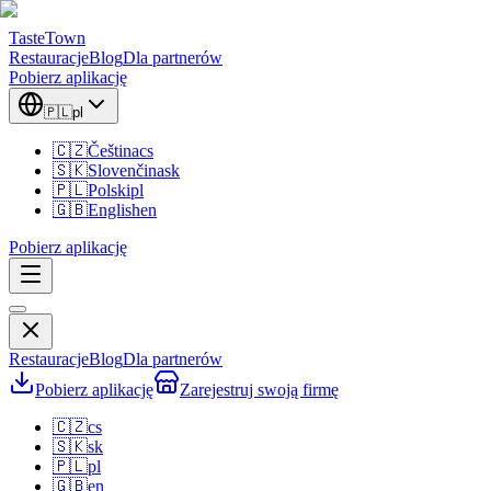
TasteTown
Restauracje
Blog
Dla partnerów
Pobierz aplikację
🇵🇱
pl
🇨🇿
Čeština
cs
🇸🇰
Slovenčina
sk
🇵🇱
Polski
pl
🇬🇧
English
en
Pobierz aplikację
Restauracje
Blog
Dla partnerów
Pobierz aplikację
Zarejestruj swoją firmę
🇨🇿
cs
🇸🇰
sk
🇵🇱
pl
🇬🇧
en