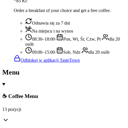
−
85
Kč
Order a breakfast of your choice and get a free coffee.
Odnawia się za 7 dni
Na miejscu i na wynos
08:30–18:00
·
Pon, Wt, Śr, Czw, Pt
·
dla 20
osób
09:00–15:00
·
Sob, Ndz
·
dla 20 osób
Odblokuj w aplikacji TasteTown
Menu
☕ Coffee Menu
13 pozycji