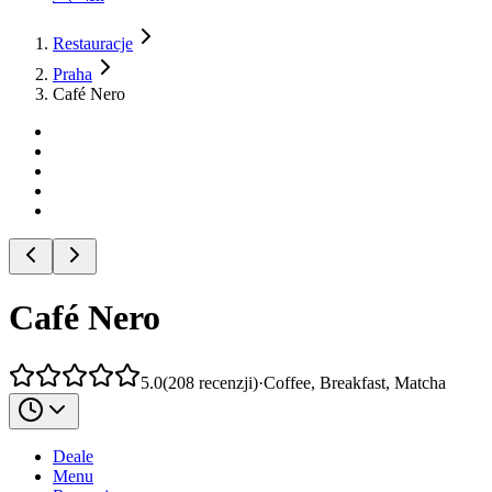
Restauracje
Praha
Café Nero
Café Nero
5.0
(
208
recenzji
)
·
Coffee, Breakfast, Matcha
Deale
Menu