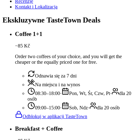
Recenzje
Kontakt i Lokalizacja
Ekskluzywne TasteTown Deals
Coffee 1+1
−
85
Kč
Order two coffees of your choice, and you will get the
cheaper or the equally priced one for free.
Odnawia się za 7 dni
Na miejscu i na wynos
08:30–18:00
·
Pon, Wt, Śr, Czw, Pt
·
dla 20
osób
09:00–15:00
·
Sob, Ndz
·
dla 20 osób
Odblokuj w aplikacji TasteTown
Breakfast + Coffee