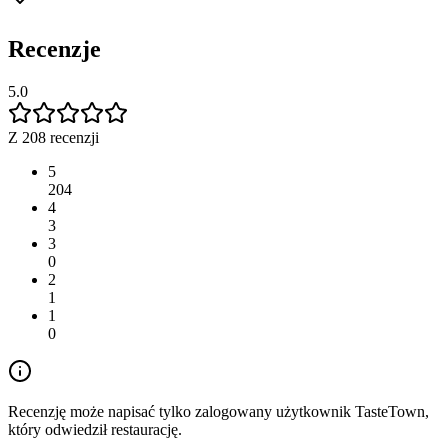
Recenzje
5.0
Z 208 recenzji
5
204
4
3
3
0
2
1
1
0
Recenzję może napisać tylko zalogowany użytkownik TasteTown,
który odwiedził restaurację.