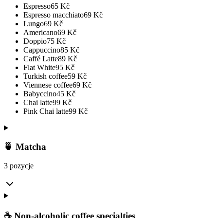
Espresso
65
Kč
Espresso macchiato
69
Kč
Lungo
69
Kč
Americano
69
Kč
Doppio
75
Kč
Cappuccino
85
Kč
Caffé Latte
89
Kč
Flat White
95
Kč
Turkish coffee
59
Kč
Viennese coffee
69
Kč
Babyccino
45
Kč
Chai latte
99
Kč
Pink Chai latte
99
Kč
🍵 Matcha
3 pozycje
☕ Non-alcoholic coffee specialties