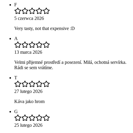
F
5 czerwca 2026
Very tasty, not that expensive :D
A
13 marca 2026
Velmi přijemné prostředí a posezení. Milá, ochotná servírka.
Rádi se sem vrátíme.
T
27 lutego 2026
Káva jako hrom
G
25 lutego 2026