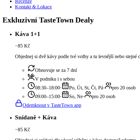
Recenze
Kontakt & Lokace
Exkluzivní TasteTown Dealy
Káva 1+1
−
85
Kč
Objednej si dvě kávy podle tvé volby a tu levnější nebo stejné
Obnovuje se za 7 dní
V podniku i s sebou
08:30–18:00
·
Po, Út, St, Čt, Pá
·
pro 20 osob
09:00–15:00
·
So, Ne
·
pro 20 osob
Odemknout v TasteTown app
Snídaně + Káva
−
85
Kč