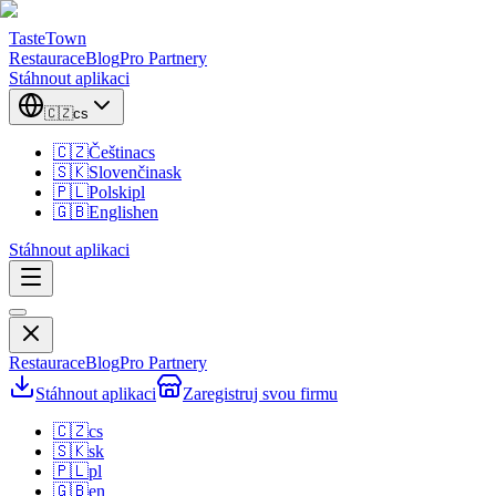
TasteTown
Restaurace
Blog
Pro Partnery
Stáhnout aplikaci
🇨🇿
cs
🇨🇿
Čeština
cs
🇸🇰
Slovenčina
sk
🇵🇱
Polski
pl
🇬🇧
English
en
Stáhnout aplikaci
Restaurace
Blog
Pro Partnery
Stáhnout aplikaci
Zaregistruj svou firmu
🇨🇿
cs
🇸🇰
sk
🇵🇱
pl
🇬🇧
en