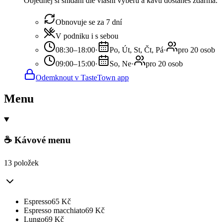
Objednej si snídani dle vlasní výběru a kávu dostaneš zdarma.
Obnovuje se za 7 dní
V podniku i s sebou
08:30–18:00
·
Po, Út, St, Čt, Pá
·
pro 20 osob
09:00–15:00
·
So, Ne
·
pro 20 osob
Odemknout v TasteTown app
Menu
☕ Kávové menu
13 položek
Espresso
65
Kč
Espresso macchiato
69
Kč
Lungo
69
Kč