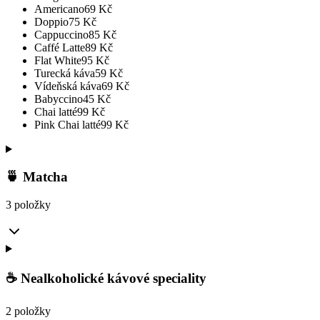
Americano
69
Kč
Doppio
75
Kč
Cappuccino
85
Kč
Caffé Latte
89
Kč
Flat White
95
Kč
Turecká káva
59
Kč
Vídeňská káva
69
Kč
Babyccino
45
Kč
Chai latté
99
Kč
Pink Chai latté
99
Kč
🍵 Matcha
3 položky
☕ Nealkoholické kávové speciality
2 položky