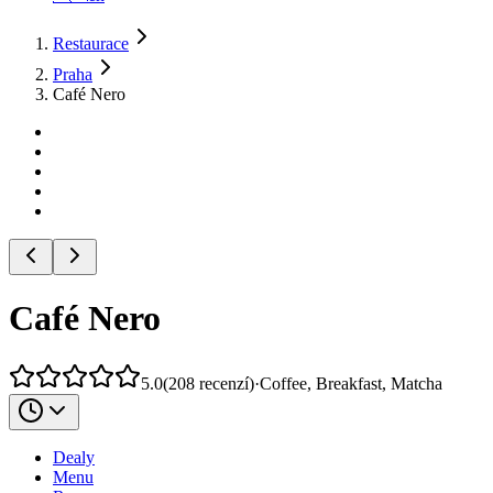
Restaurace
Praha
Café Nero
Café Nero
5.0
(
208
recenzí
)
·
Coffee, Breakfast, Matcha
Dealy
Menu