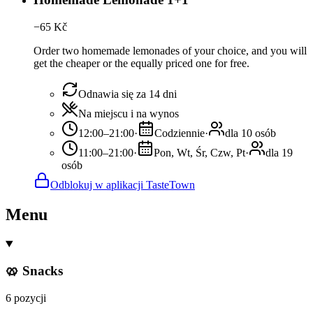
−
65
Kč
Order two homemade lemonades of your choice, and you will
get the cheaper or the equally priced one for free.
Odnawia się za 14 dni
Na miejscu i na wynos
12:00–21:00
·
Codziennie
·
dla 10 osób
11:00–21:00
·
Pon, Wt, Śr, Czw, Pt
·
dla 19
osób
Odblokuj w aplikacji TasteTown
Menu
🥨 Snacks
6 pozycji