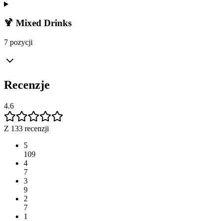
🍹 Mixed Drinks
7 pozycji
Recenzje
4.6
Z 133 recenzji
5
109
4
7
3
9
2
7
1