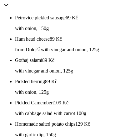
Petrovice pickled sausage
69
Kč
with onion, 150g
Ham head cheese
89
Kč
from Dolejší with vinegar and onion, 125g
Gothaj salami
89
Kč
with vinegar and onion, 125g
Pickled herring
89
Kč
with onion, 125g
Pickled Camembert
109
Kč
with cabbage salad with carrot 100g
Homemade salted potato chips
129
Kč
with garlic dip, 150g