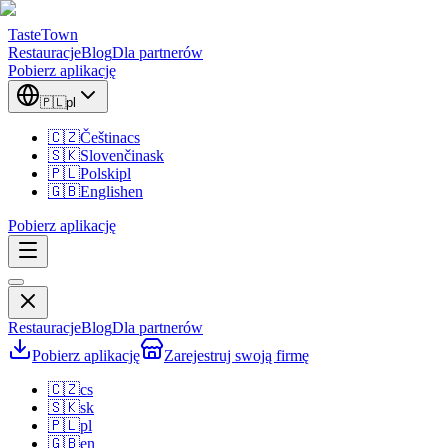
TasteTown
Restauracje
Blog
Dla partnerów
Pobierz aplikację
🇵🇱
pl
🇨🇿
Čeština
cs
🇸🇰
Slovenčina
sk
🇵🇱
Polski
pl
🇬🇧
English
en
Pobierz aplikację
Restauracje
Blog
Dla partnerów
Pobierz aplikację
Zarejestruj swoją firmę
🇨🇿
cs
🇸🇰
sk
🇵🇱
pl
🇬🇧
en