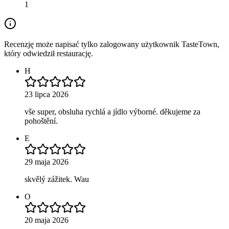
1
Recenzję może napisać tylko zalogowany użytkownik TasteTown,
który odwiedził restaurację.
H
23 lipca 2026
vše super, obsluha rychlá a jídlo výborné. děkujeme za
pohoštění.
E
29 maja 2026
skvělý zážitek. Wau
O
20 maja 2026