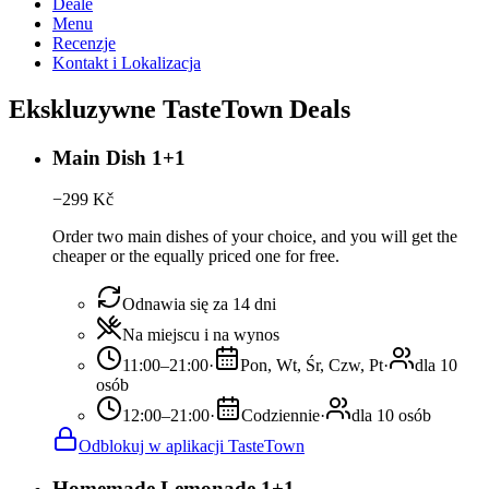
Deale
Menu
Recenzje
Kontakt i Lokalizacja
Ekskluzywne TasteTown Deals
Main Dish 1+1
−
299
Kč
Order two main dishes of your choice, and you will get the
cheaper or the equally priced one for free.
Odnawia się za 14 dni
Na miejscu i na wynos
11:00–21:00
·
Pon, Wt, Śr, Czw, Pt
·
dla 10
osób
12:00–21:00
·
Codziennie
·
dla 10 osób
Odblokuj w aplikacji TasteTown
Homemade Lemonade 1+1