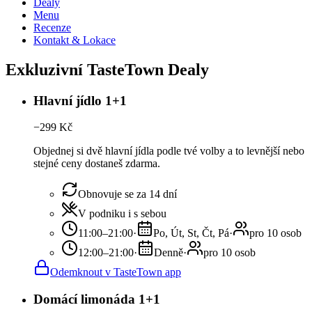
Dealy
Menu
Recenze
Kontakt & Lokace
Exkluzivní TasteTown Dealy
Hlavní jídlo 1+1
−
299
Kč
Objednej si dvě hlavní jídla podle tvé volby a to levnější nebo
stejné ceny dostaneš zdarma.
Obnovuje se za 14 dní
V podniku i s sebou
11:00–21:00
·
Po, Út, St, Čt, Pá
·
pro 10 osob
12:00–21:00
·
Denně
·
pro 10 osob
Odemknout v TasteTown app
Domácí limonáda 1+1