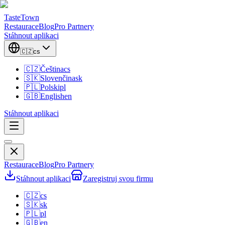
TasteTown
Restaurace
Blog
Pro Partnery
Stáhnout aplikaci
🇨🇿
cs
🇨🇿
Čeština
cs
🇸🇰
Slovenčina
sk
🇵🇱
Polski
pl
🇬🇧
English
en
Stáhnout aplikaci
Restaurace
Blog
Pro Partnery
Stáhnout aplikaci
Zaregistruj svou firmu
🇨🇿
cs
🇸🇰
sk
🇵🇱
pl
🇬🇧
en