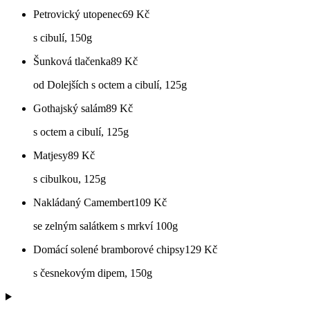
Petrovický utopenec
69
Kč
s cibulí, 150g
Šunková tlačenka
89
Kč
od Dolejších s octem a cibulí, 125g
Gothajský salám
89
Kč
s octem a cibulí, 125g
Matjesy
89
Kč
s cibulkou, 125g
Nakládaný Camembert
109
Kč
se zelným salátkem s mrkví 100g
Domácí solené bramborové chipsy
129
Kč
s česnekovým dipem, 150g