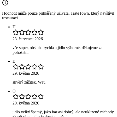
Hodnotit může pouze přihlášený uživatel TasteTown, který navštívil
restauraci.
H
23. července 2026
vše super, obsluha rychlá a jídlo výborné. děkujeme za
pohoštění.
E
29. května 2026
skvělý zážitek. Wau
O
20. května 2026
jidlo velký špatný, jako bar asi dobrý, ale neuklizené záchody.
zkazit obyc jídlo je docela umění