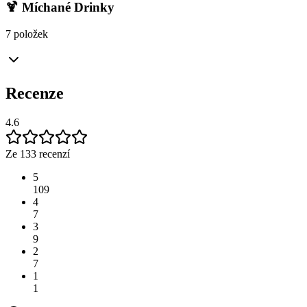
🍹 Míchané Drinky
7 položek
Recenze
4.6
Ze 133 recenzí
5
109
4
7
3
9
2
7
1
1