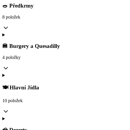
🥗 Předkrmy
8 položek
🍔 Burgery a Quesadilly
4 položky
🍽️ Hlavní Jídla
10 položek
🍰 Dezerty