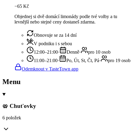
−
65
Kč
Objednej si dvě domácí limonády podle tvé volby a tu
levnější nebo stejné ceny dostaneš zdarma.
Obnovuje se za 14 dní
V podniku i s sebou
12:00–21:00
·
Denně
·
pro 10 osob
11:00–21:00
·
Po, Út, St, Čt, Pá
·
pro 19 osob
Odemknout v TasteTown app
Menu
🥨 Chut'ovky
6 položek