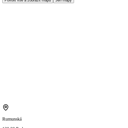
Povolit vše a zobrazit mapu
Jen mapy
Rumunská