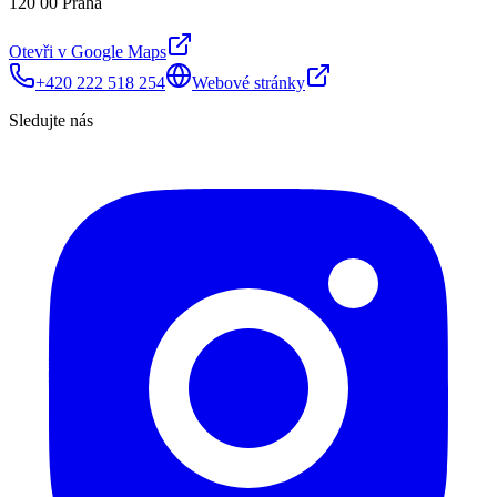
120 00 Praha
Otevři v Google Maps
+420 222 518 254
Webové stránky
Sledujte nás