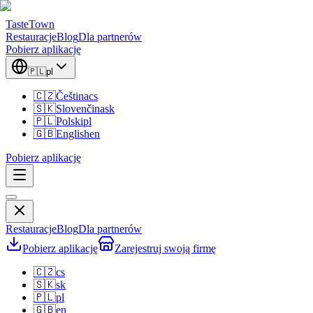
TasteTown
Restauracje
Blog
Dla partnerów
Pobierz aplikację
🇵🇱
pl
🇨🇿
Čeština
cs
🇸🇰
Slovenčina
sk
🇵🇱
Polski
pl
🇬🇧
English
en
Pobierz aplikację
Restauracje
Blog
Dla partnerów
Pobierz aplikację
Zarejestruj swoją firmę
🇨🇿
cs
🇸🇰
sk
🇵🇱
pl
🇬🇧
en