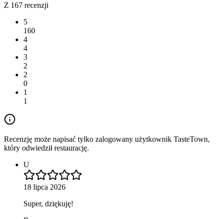
Z 167 recenzji
5
160
4
4
3
2
2
0
1
1
Recenzję może napisać tylko zalogowany użytkownik TasteTown,
który odwiedził restaurację.
U
18 lipca 2026
Super, dziękuję!