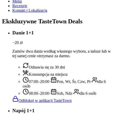
Menu
Recenzje
Kontakt i Lokalizacja
Ekskluzywne TasteTown Deals
Danie 1+1
−
20
zł
Zamów dwa dania według własnego wyboru, a tańsze lub w
tej samej cenie otrzymasz za darmo.
Odnawia się za 30 dni
Konsumpcja na miejscu
07:00–20:00
·
Pon, Wt, Śr, Czw, Pt
·
dla 6
osób
08:00–20:00
·
Sob, Ndz
·
dla 6 osób
Odblokuj w aplikacji TasteTown
Napój 1+1