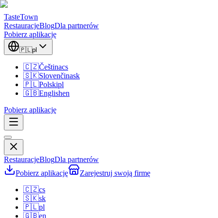
TasteTown
Restauracje
Blog
Dla partnerów
Pobierz aplikację
🇵🇱
pl
🇨🇿
Čeština
cs
🇸🇰
Slovenčina
sk
🇵🇱
Polski
pl
🇬🇧
English
en
Pobierz aplikację
Restauracje
Blog
Dla partnerów
Pobierz aplikację
Zarejestruj swoją firmę
🇨🇿
cs
🇸🇰
sk
🇵🇱
pl
🇬🇧
en