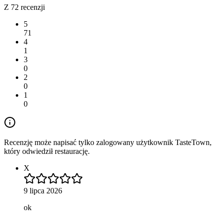
Z 72 recenzji
5
71
4
1
3
0
2
0
1
0
Recenzję może napisać tylko zalogowany użytkownik TasteTown,
który odwiedził restaurację.
X
9 lipca 2026
ok