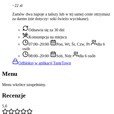
−
22
zł
Zamów dwa napoje a tańszy lub w tej samej cenie otrzymasz
za darmo (nie dotyczy: soki świeżo wyciskane).
Odnawia się za 30 dni
Konsumpcja na miejscu
07:00–20:00
·
Pon, Wt, Śr, Czw, Pt
·
dla 6
osób
08:00–20:00
·
Sob, Ndz
·
dla 6 osób
Odblokuj w aplikacji TasteTown
Menu
Menu wkrótce uzupełnimy.
Recenzje
5.0