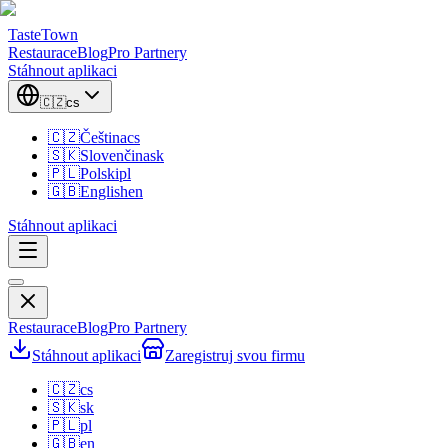
TasteTown
Restaurace
Blog
Pro Partnery
Stáhnout aplikaci
🇨🇿
cs
🇨🇿
Čeština
cs
🇸🇰
Slovenčina
sk
🇵🇱
Polski
pl
🇬🇧
English
en
Stáhnout aplikaci
Restaurace
Blog
Pro Partnery
Stáhnout aplikaci
Zaregistruj svou firmu
🇨🇿
cs
🇸🇰
sk
🇵🇱
pl
🇬🇧
en