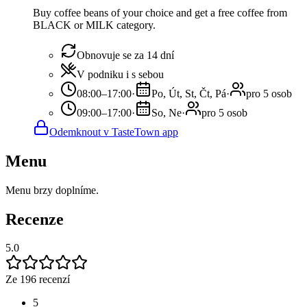
Buy coffee beans of your choice and get a free coffee from
BLACK or MILK category.
Obnovuje se za 14 dní
V podniku i s sebou
08:00–17:00
·
Po, Út, St, Čt, Pá
·
pro 5 osob
09:00–17:00
·
So, Ne
·
pro 5 osob
Odemknout v TasteTown app
Menu
Menu brzy doplníme.
Recenze
5.0
Ze 196 recenzí
5