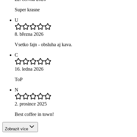
Super krasne
U
8. března 2026
Vsetko fajn - obsluha aj kava.
C
16. ledna 2026
ToP
N
2. prosince 2025
Best coffee in town!
Zobrazit více