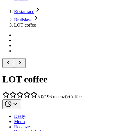
Restaurace
Bratislava
LOT coffee
LOT coffee
5.0
(
196
recenzí
)
·
Coffee
Dealy
Menu
Recenze