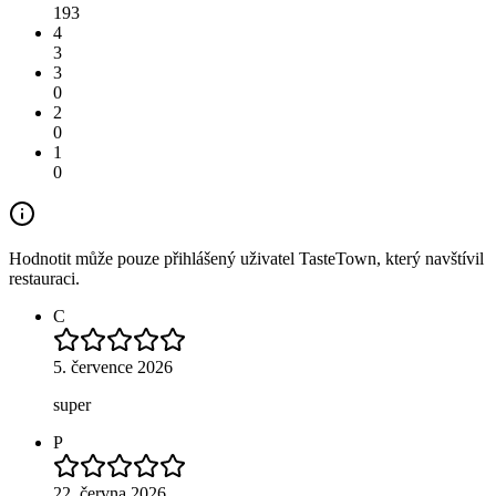
193
4
3
3
0
2
0
1
0
Hodnotit může pouze přihlášený uživatel TasteTown, který navštívil
restauraci.
C
5. července 2026
super
P
22. června 2026