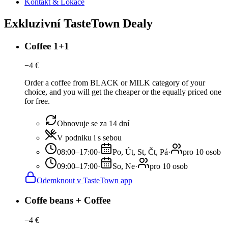
Kontakt & Lokace
Exkluzivní TasteTown Dealy
Coffee 1+1
−
4
€
Order a coffee from BLACK or MILK category of your
choice, and you will get the cheaper or the equally priced one
for free.
Obnovuje se za 14 dní
V podniku i s sebou
08:00–17:00
·
Po, Út, St, Čt, Pá
·
pro 10 osob
09:00–17:00
·
So, Ne
·
pro 10 osob
Odemknout v TasteTown app
Coffe beans + Coffee
−
4
€