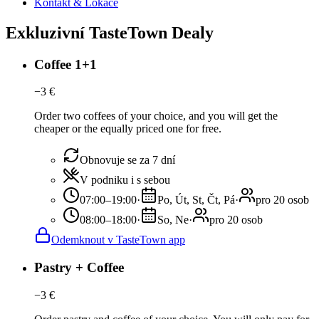
Kontakt & Lokace
Exkluzivní TasteTown Dealy
Coffee 1+1
−
3
€
Order two coffees of your choice, and you will get the
cheaper or the equally priced one for free.
Obnovuje se za 7 dní
V podniku i s sebou
07:00–19:00
·
Po, Út, St, Čt, Pá
·
pro 20 osob
08:00–18:00
·
So, Ne
·
pro 20 osob
Odemknout v TasteTown app
Pastry + Coffee
−
3
€