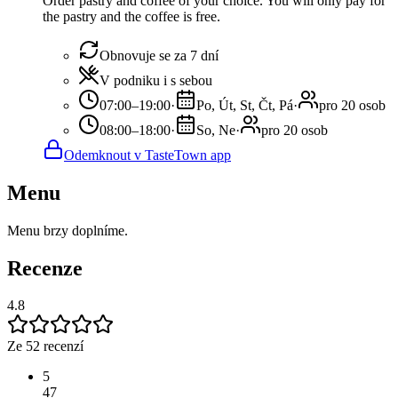
Order pastry and coffee of your choice. You will only pay for
the pastry and the coffee is free.
Obnovuje se za 7 dní
V podniku i s sebou
07:00–19:00
·
Po, Út, St, Čt, Pá
·
pro 20 osob
08:00–18:00
·
So, Ne
·
pro 20 osob
Odemknout v TasteTown app
Menu
Menu brzy doplníme.
Recenze
4.8
Ze 52 recenzí
5
47