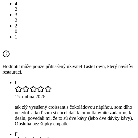
4
2
3
2
2
0
1
1
Hodnotit může pouze přihlášený uživatel TasteTown, který navštívil
restauraci.
I
15. dubna 2026
tak zlý vysušený croissant s čokoládovou náplňou, som dlho
nejedol. a keď som si chcel dať k tomu flatwhite zadarmo, k
dealu, povedali mi, že to sú dve kávy (lebo dve dávky kávy).
Obsluha bez štipky empatie.
F