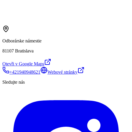
Odborárske námestie
81107 Bratislava
Otevři v Google Maps
+421940948621
Webové stránky
Sledujte nás