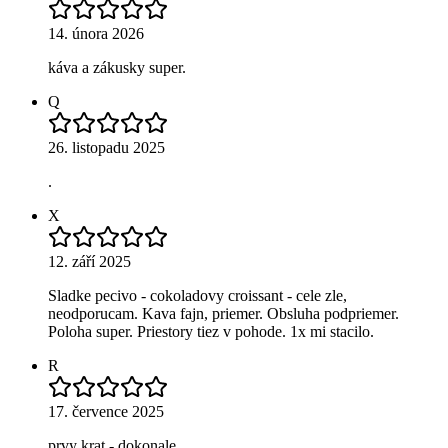
14. února 2026
káva a zákusky super.
Q
26. listopadu 2025
.
X
12. září 2025
Sladke pecivo - cokoladovy croissant - cele zle,
neodporucam. Kava fajn, priemer. Obsluha podpriemer.
Poloha super. Priestory tiez v pohode. 1x mi stacilo.
R
17. července 2025
prvy krat - dokonale