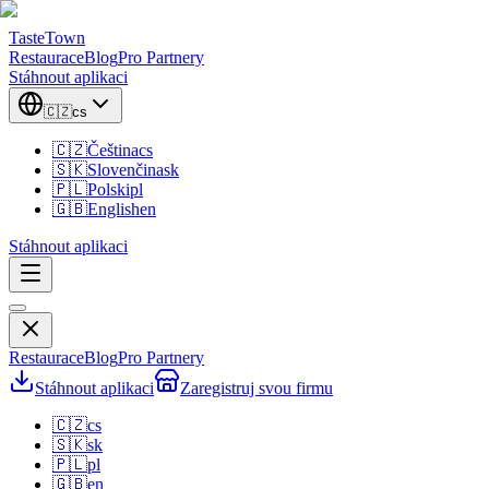
TasteTown
Restaurace
Blog
Pro Partnery
Stáhnout aplikaci
🇨🇿
cs
🇨🇿
Čeština
cs
🇸🇰
Slovenčina
sk
🇵🇱
Polski
pl
🇬🇧
English
en
Stáhnout aplikaci
Restaurace
Blog
Pro Partnery
Stáhnout aplikaci
Zaregistruj svou firmu
🇨🇿
cs
🇸🇰
sk
🇵🇱
pl
🇬🇧
en