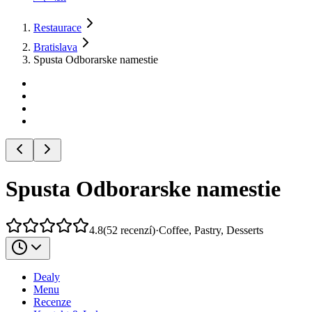
Restaurace
Bratislava
Spusta Odborarske namestie
Spusta Odborarske namestie
4.8
(
52
recenzí
)
·
Coffee, Pastry, Desserts
Dealy
Menu
Recenze