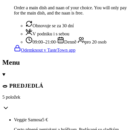
Order a main dish and naan of your choice. You will only pay
for the main dish, and the naan is free.
Obnovuje se za 30 dní
V podniku i s sebou
09:00–21:00
·
Denně
·
pro 20 osob
Odemknout v TasteTown app
Menu
🥗 PREDJEDLÁ
5 položek
Veggie Samosa
5
€
Cesto plnené zemiakmi a hráškom. Podávané so sladkým