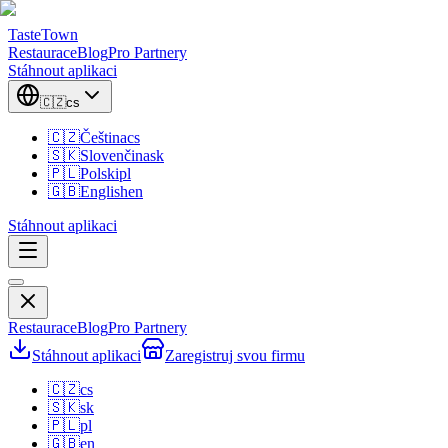
TasteTown
Restaurace
Blog
Pro Partnery
Stáhnout aplikaci
🇨🇿
cs
🇨🇿
Čeština
cs
🇸🇰
Slovenčina
sk
🇵🇱
Polski
pl
🇬🇧
English
en
Stáhnout aplikaci
Restaurace
Blog
Pro Partnery
Stáhnout aplikaci
Zaregistruj svou firmu
🇨🇿
cs
🇸🇰
sk
🇵🇱
pl
🇬🇧
en