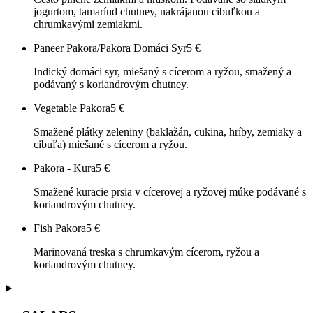
jogurtom, tamarínd chutney, nakrájanou cibuľkou a
chrumkavými zemiakmi.
Paneer Pakora/Pakora Domáci Syr
5
€
Indický domáci syr, miešaný s cícerom a ryžou, smažený a
podávaný s koriandrovým chutney.
Vegetable Pakora
5
€
Smažené plátky zeleniny (baklažán, cukina, hríby, zemiaky a
cibuľa) miešané s cícerom a ryžou.
Pakora - Kura
5
€
Smažené kuracie prsia v cícerovej a ryžovej múke podávané s
koriandrovým chutney.
Fish Pakora
5
€
Marinovaná treska s chrumkavým cícerom, ryžou a
koriandrovým chutney.