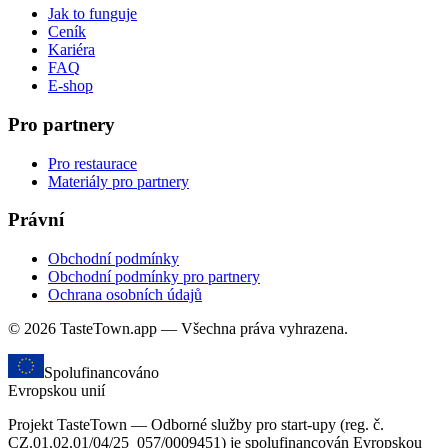
Jak to funguje
Ceník
Kariéra
FAQ
E-shop
Pro partnery
Pro restaurace
Materiály pro partnery
Právní
Obchodní podmínky
Obchodní podmínky pro partnery
Ochrana osobních údajů
© 2026 TasteTown.app — Všechna práva vyhrazena.
Spolufinancováno
Evropskou unií
Projekt TasteTown — Odborné služby pro start-upy (reg. č.
CZ.01.02.01/04/25_057/0009451) je spolufinancován Evropskou