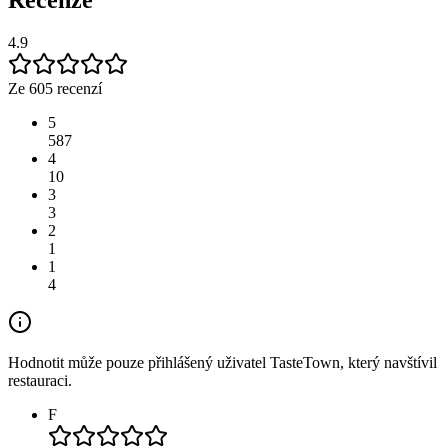
Recenze
4.9
Ze 605 recenzí
5
587
4
10
3
3
2
1
1
4
Hodnotit může pouze přihlášený uživatel TasteTown, který navštívil
restauraci.
F