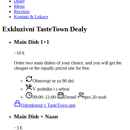
Dealy
Menu
Recenze
Kontakt & Lokace
Exkluzivní TasteTown Dealy
Main Dish 1+1
−
10
€
Order two main dishes of your choice, and you will get the
cheaper or the equally priced one for free.
Obnovuje se za 90 dní
V podniku i s sebou
09:00–21:00
·
Denně
·
pro 20 osob
Odemknout v TasteTown app
Main Dish + Naan
−
3
€