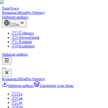
TasteTown
Restaurace
Blog
Pro Partnery
Stáhnout aplikaci
🇨🇿
cs
🇨🇿
Čeština
cs
🇸🇰
Slovenčina
sk
🇵🇱
Polski
pl
🇬🇧
English
en
Stáhnout aplikaci
Restaurace
Blog
Pro Partnery
Stáhnout aplikaci
Zaregistruj svou firmu
🇨🇿
cs
🇸🇰
sk
🇵🇱
pl
🇬🇧
en