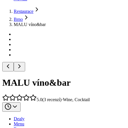
Restaurace
Brno
MALU víno&bar
MALU víno&bar
5.0
(
3
recenzí
)
·
Wine, Cocktail
Dealy
Menu