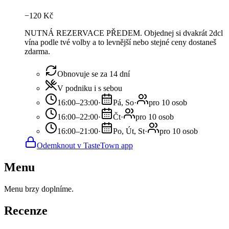
−
120
Kč
NUTNÁ REZERVACE PŘEDEM. Objednej si dvakrát 2dcl
vína podle tvé volby a to levnější nebo stejné ceny dostaneš
zdarma.
Obnovuje se za 14 dní
V podniku i s sebou
16:00–23:00
·
Pá, So
·
pro 10 osob
16:00–22:00
·
Čt
·
pro 10 osob
16:00–21:00
·
Po, Út, St
·
pro 10 osob
Odemknout v TasteTown app
Menu
Menu brzy doplníme.
Recenze