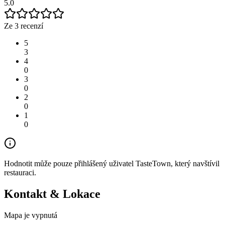
5.0
Ze 3 recenzí
5
3
4
0
3
0
2
0
1
0
Hodnotit může pouze přihlášený uživatel TasteTown, který navštívil
restauraci.
Kontakt & Lokace
Mapa je vypnutá