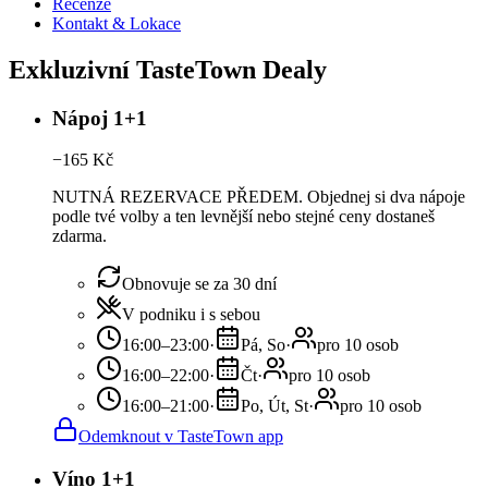
Recenze
Kontakt & Lokace
Exkluzivní TasteTown Dealy
Nápoj 1+1
−
165
Kč
NUTNÁ REZERVACE PŘEDEM. Objednej si dva nápoje
podle tvé volby a ten levnější nebo stejné ceny dostaneš
zdarma.
Obnovuje se za 30 dní
V podniku i s sebou
16:00–23:00
·
Pá, So
·
pro 10 osob
16:00–22:00
·
Čt
·
pro 10 osob
16:00–21:00
·
Po, Út, St
·
pro 10 osob
Odemknout v TasteTown app
Víno 1+1