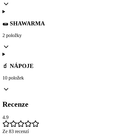
🌯 SHAWARMA
2 položky
🧃 NÁPOJE
10 položek
Recenze
4.9
Ze 83 recenzí