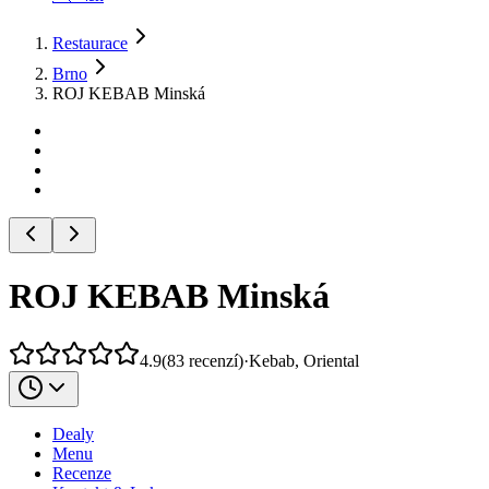
Restaurace
Brno
ROJ KEBAB Minská
ROJ KEBAB Minská
4.9
(
83
recenzí
)
·
Kebab, Oriental
Dealy
Menu
Recenze