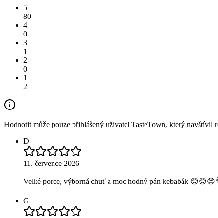
5
80
4
0
3
1
2
0
1
2
Hodnotit může pouze přihlášený uživatel TasteTown, který navštívil re
D
11. července 2026
Velké porce, výborná chuť a moc hodný pán kebabák 😊😊😊
G