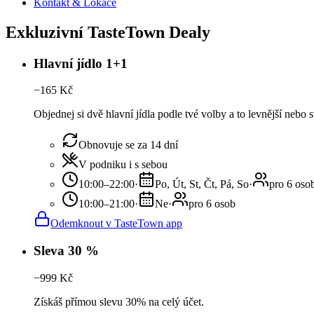
Kontakt & Lokace
Exkluzivní TasteTown Dealy
Hlavní jídlo 1+1
−
165
Kč
Objednej si dvě hlavní jídla podle tvé volby a to levnější nebo 
Obnovuje se za 14 dní
V podniku i s sebou
10:00–22:00
·
Po, Út, St, Čt, Pá, So
·
pro 6 oso
10:00–21:00
·
Ne
·
pro 6 osob
Odemknout v TasteTown app
Sleva 30 %
−
999
Kč
Získáš přímou slevu 30% na celý účet.