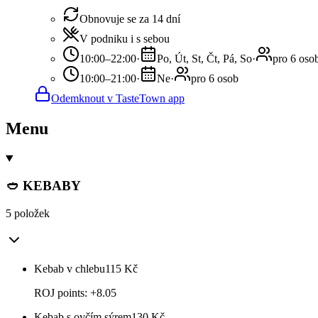
Obnovuje se za 14 dní
V podniku i s sebou
10:00–22:00
·
Po, Út, St, Čt, Pá, So
·
pro 6 oso
10:00–21:00
·
Ne
·
pro 6 osob
Odemknout v TasteTown app
Menu
🥙 KEBABY
5 položek
Kebab v chlebu
115
Kč
ROJ points: +8.05
Kebab s ovčím sýrem
130
Kč