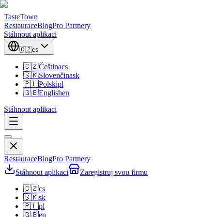
TasteTown
Restaurace
Blog
Pro Partnery
Stáhnout aplikaci
🇨🇿
cs
🇨🇿
Čeština
cs
🇸🇰
Slovenčina
sk
🇵🇱
Polski
pl
🇬🇧
English
en
Stáhnout aplikaci
Restaurace
Blog
Pro Partnery
Stáhnout aplikaci
Zaregistruj svou firmu
🇨🇿
cs
🇸🇰
sk
🇵🇱
pl
🇬🇧
en