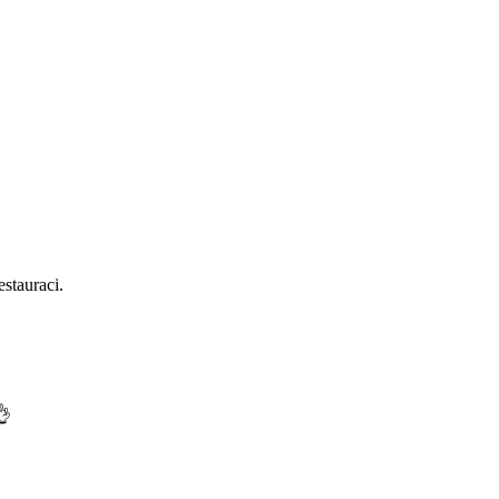
stauraci.
👌