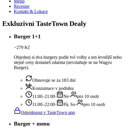
Menu
Recenze
Kontakt & Lokace
Exkluzivní TasteTown Dealy
Burger 1+1
−
279
Kč
Objednej si dva burgery podle tvé volby a ten levnější nebo
stejné ceny dostaneš zdarma (nevztahuje se na Wagyu
Burger).
Obnovuje se za 183 dní
Konzumace v podniku
11:00–21:00
·
Ne
·
pro 10 osob
11:00–22:00
·
Pá, So
·
pro 10 osob
Odemknout v TasteTown app
Burger + menu