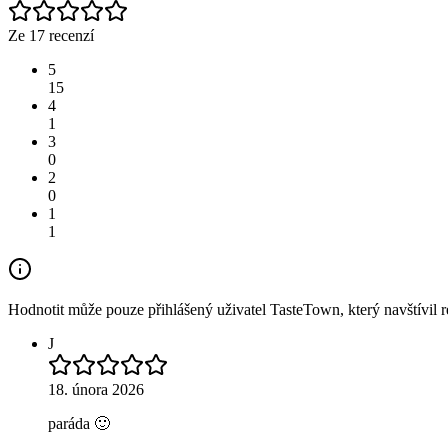
Ze 17 recenzí
5
15
4
1
3
0
2
0
1
1
Hodnotit může pouze přihlášený uživatel TasteTown, který navštívil re
J
18. února 2026
paráda 🙂