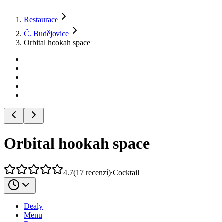
Restaurace
Č. Budějovice
Orbital hookah space
Orbital hookah space
4.7
(
17
recenzí
)
·
Cocktail
Dealy
Menu