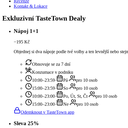
Recenze
Kontakt & Lokace
Exkluzivní TasteTown Dealy
Nápoj 1+1
−
195
Kč
Objednej si dva nápoje podle tvé volby a ten levnější nebo ste
Obnovuje se za 7 dní
Konzumace v podniku
10:00–23:59
·
Pá
·
pro 10 osob
15:00–23:59
·
So
·
pro 10 osob
10:00–23:00
·
Po, Út, St, Čt
·
pro 10 osob
15:00–23:00
·
Ne
·
pro 10 osob
Odemknout v TasteTown app
Sleva 25%