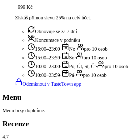
−
999
Kč
Získáš přímou slevu 25% na celý účet.
Obnovuje se za 7 dní
Konzumace v podniku
15:00–23:00
·
Ne
·
pro 10 osob
15:00–23:59
·
So
·
pro 10 osob
10:00–23:00
·
Po, Út, St, Čt
·
pro 10 osob
10:00–23:59
·
Pá
·
pro 10 osob
Odemknout v TasteTown app
Menu
Menu brzy doplníme.
Recenze
4.7