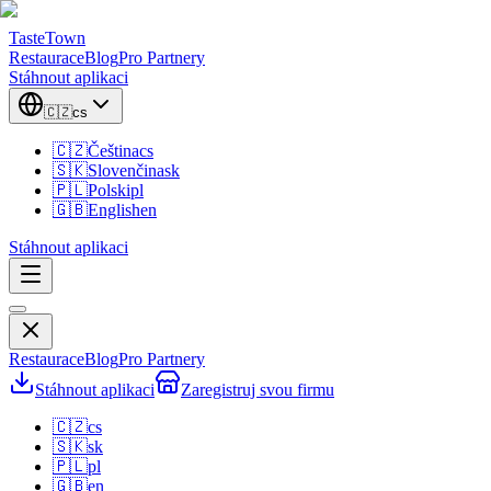
TasteTown
Restaurace
Blog
Pro Partnery
Stáhnout aplikaci
🇨🇿
cs
🇨🇿
Čeština
cs
🇸🇰
Slovenčina
sk
🇵🇱
Polski
pl
🇬🇧
English
en
Stáhnout aplikaci
Restaurace
Blog
Pro Partnery
Stáhnout aplikaci
Zaregistruj svou firmu
🇨🇿
cs
🇸🇰
sk
🇵🇱
pl
🇬🇧
en